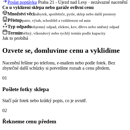
Poslat poptávku
Praha 21 - Újezd nad Lesy · nezávazné nacenění
Co u vyklízení sklepa nebo garáže ovlivní cenu
Množství věcí
nábytek, spotřebiče, pytle, sklep nebo další prostory
Přístup
patro, výtah, schodiště a vzdálenost od auta
Typ odpadu
objemný odpad, elektro, kov, dřevo nebo směsný odpad
Termín
běžný, víkendový nebo rychlý termín podle kapacity
Jak to probíhá
Ozvete se, domluvíme cenu a vyklidíme
Nacenění řešíme po telefonu, e-mailem nebo podle fotek. Bez
zbytečné další schůzky si potvrdíme rozsah a cenu předem.
01
Pošlete fotky sklepa
Stačí pár fotek nebo krátký popis, co je uvnitř.
02
Řekneme cenu předem