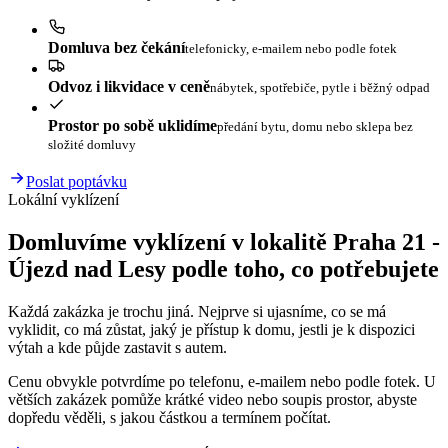
Domluva bez čekání
telefonicky, e-mailem nebo podle fotek
Odvoz i likvidace v ceně
nábytek, spotřebiče, pytle i běžný odpad
Prostor po sobě uklidíme
předání bytu, domu nebo sklepa bez
složité domluvy
Poslat poptávku
Lokální vyklízení
Domluvíme vyklízení v lokalitě Praha 21 -
Újezd nad Lesy podle toho, co potřebujete
Každá zakázka je trochu jiná. Nejprve si ujasníme, co se má
vyklidit, co má zůstat, jaký je přístup k domu, jestli je k dispozici
výtah a kde půjde zastavit s autem.
Cenu obvykle potvrdíme po telefonu, e-mailem nebo podle fotek. U
větších zakázek pomůže krátké video nebo soupis prostor, abyste
dopředu věděli, s jakou částkou a termínem počítat.