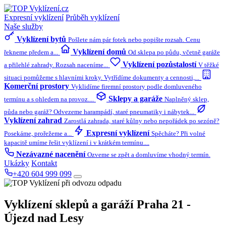
Expresní vyklízení
Průběh vyklízení
Naše služby
Vyklízení bytů
Pošlete nám pár fotek nebo popište rozsah. Cenu
Vyklízení domů
řekneme předem a...
Od sklepa po půdu, včetně garáže
Vyklízení pozůstalostí
a přilehlé zahrady. Rozsah naceníme...
V těžké
situaci pomůžeme s hlavními kroky. Vytřídíme dokumenty a cennosti,...
Komerční prostory
Vyklidíme firemní prostory podle domluveného
Sklepy a garáže
termínu a s ohledem na provoz....
Naplněný sklep,
půda nebo garáž? Odvezeme harampádí, staré pneumatiky i nábytek...
Vyklízení zahrad
Zarostlá zahrada, staré kůlny nebo nepořádek po sezóně?
Expresní vyklízení
Posekáme, prořežeme a...
Spěcháte? Při volné
kapacitě umíme řešit vyklízení i v krátkém termínu....
Nezávazné nacenění
Ozveme se zpět a domluvíme vhodný termín.
Ukázky
Kontakt
+420 604 999 099
Vyklízení sklepů a garáží
Praha 21 -
Újezd nad Lesy