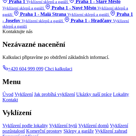
Praha 1
Praha 1 - Staré Město
Vyklízení sklepů a garáží
Praha 1 - Nové Město
Vyklízení sklepů a garáží
Vyklízení sklepů a
Praha 1 - Malá Strana
Praha 1
garáží
Vyklízení sklepů a garáží
- Josefov
Praha 1 - Hradčany
Vyklízení sklepů a garáží
Vyklízení
sklepů a garáží
Kontaktujte nás
Nezávazné nacenění
Kalkulaci připravíme po obdržení základních informací.
+420 604 999 099
Chci kalkulaci
Menu
Úvod
Vyklízení
Jak probíhá vyklízení
Ukázky naší práce
Lokality
Kontakt
Vyklízení
Vyklízení podle lokality
Vyklízení bytů
Vyklízení domů
Vyklízení
pozůstalostí
Komerční prostory
Sklepy a garáže
Vyklízení zahrad