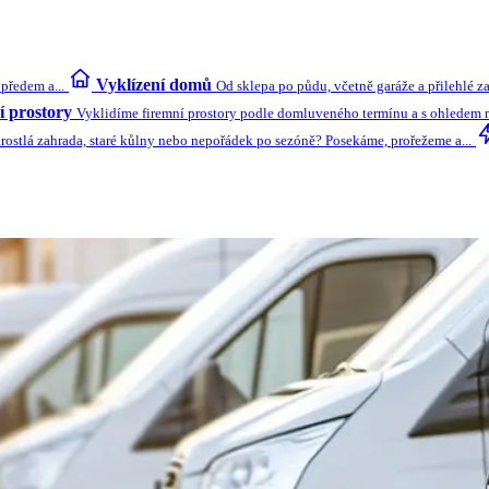
Vyklízení domů
předem a...
Od sklepa po půdu, včetně garáže a přilehlé z
 prostory
Vyklidíme firemní prostory podle domluveného termínu a s ohledem na
rostlá zahrada, staré kůlny nebo nepořádek po sezóně? Posekáme, prořežeme a...