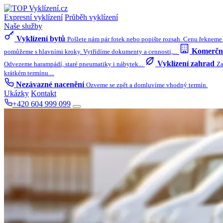
Expresní vyklízení
Průběh vyklízení
Naše služby
Vyklízení bytů
Pošlete nám pár fotek nebo popište rozsah. Cenu řekneme 
Komerční
pomůžeme s hlavními kroky. Vytřídíme dokumenty a cennosti,...
Vyklízení zahrad
Odvezeme harampádí, staré pneumatiky i nábytek...
Za
krátkém termínu....
Nezávazné nacenění
Ozveme se zpět a domluvíme vhodný termín.
Ukázky
Kontakt
+420 604 999 099