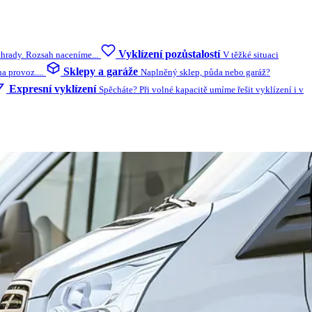
Vyklízení pozůstalostí
ahrady. Rozsah naceníme...
V těžké situaci
Sklepy a garáže
 provoz....
Naplněný sklep, půda nebo garáž?
Expresní vyklízení
Spěcháte? Při volné kapacitě umíme řešit vyklízení i v