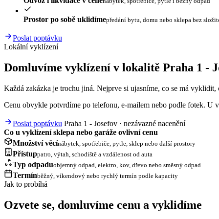
Odvoz i likvidace v ceně
nábytek, spotřebiče, pytle i běžný odpad
Prostor po sobě uklidíme
předání bytu, domu nebo sklepa bez složi
Poslat poptávku
Lokální vyklízení
Domluvíme vyklízení v lokalitě Praha 1 - J
Každá zakázka je trochu jiná. Nejprve si ujasníme, co se má vyklidit, c
Cenu obvykle potvrdíme po telefonu, e-mailem nebo podle fotek. U vě
Poslat poptávku
Praha 1 - Josefov · nezávazné nacenění
Co u vyklízení sklepa nebo garáže ovlivní cenu
Množství věcí
nábytek, spotřebiče, pytle, sklep nebo další prostory
Přístup
patro, výtah, schodiště a vzdálenost od auta
Typ odpadu
objemný odpad, elektro, kov, dřevo nebo směsný odpad
Termín
běžný, víkendový nebo rychlý termín podle kapacity
Jak to probíhá
Ozvete se, domluvíme cenu a vyklidíme