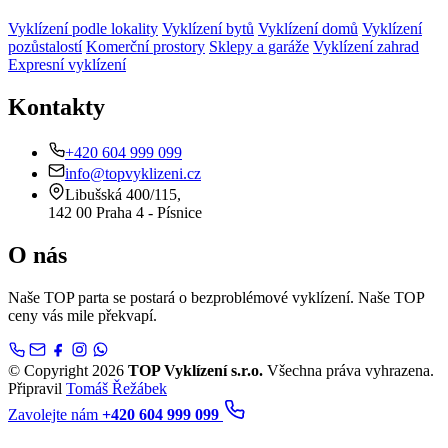
Vyklízení podle lokality
Vyklízení bytů
Vyklízení domů
Vyklízení
pozůstalostí
Komerční prostory
Sklepy a garáže
Vyklízení zahrad
Expresní vyklízení
Kontakty
+420 604 999 099
info@topvyklizeni.cz
Libušská 400/115,
142 00 Praha 4 - Písnice
O nás
Naše TOP parta se postará o bezproblémové vyklízení. Naše TOP
ceny vás mile překvapí.
© Copyright 2026
TOP Vyklízení s.r.o.
Všechna práva vyhrazena.
Připravil
Tomáš Řežábek
Zavolejte nám
+420 604 999 099