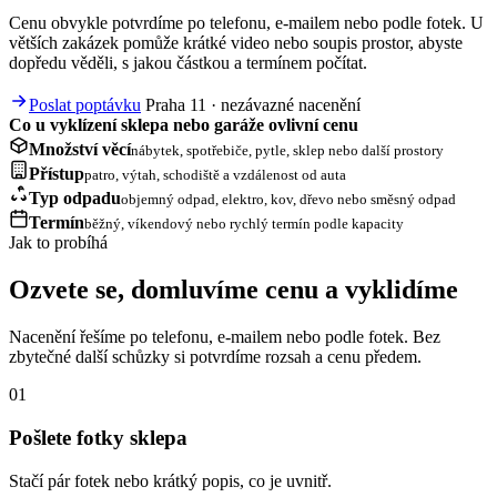
Cenu obvykle potvrdíme po telefonu, e-mailem nebo podle fotek. U
větších zakázek pomůže krátké video nebo soupis prostor, abyste
dopředu věděli, s jakou částkou a termínem počítat.
Poslat poptávku
Praha 11 · nezávazné nacenění
Co u vyklízení sklepa nebo garáže ovlivní cenu
Množství věcí
nábytek, spotřebiče, pytle, sklep nebo další prostory
Přístup
patro, výtah, schodiště a vzdálenost od auta
Typ odpadu
objemný odpad, elektro, kov, dřevo nebo směsný odpad
Termín
běžný, víkendový nebo rychlý termín podle kapacity
Jak to probíhá
Ozvete se, domluvíme cenu a vyklidíme
Nacenění řešíme po telefonu, e-mailem nebo podle fotek. Bez
zbytečné další schůzky si potvrdíme rozsah a cenu předem.
01
Pošlete fotky sklepa
Stačí pár fotek nebo krátký popis, co je uvnitř.