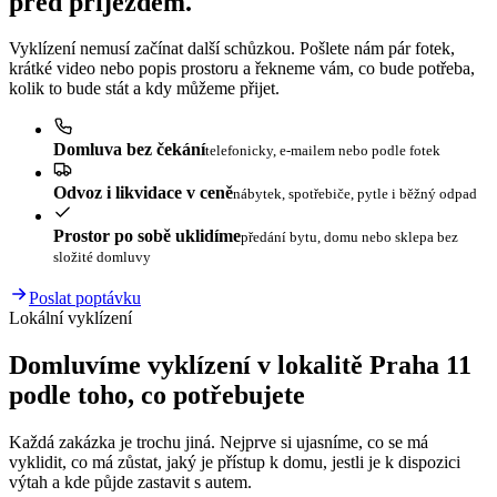
před příjezdem.
Vyklízení nemusí začínat další schůzkou. Pošlete nám pár fotek,
krátké video nebo popis prostoru a řekneme vám, co bude potřeba,
kolik to bude stát a kdy můžeme přijet.
Domluva bez čekání
telefonicky, e-mailem nebo podle fotek
Odvoz i likvidace v ceně
nábytek, spotřebiče, pytle i běžný odpad
Prostor po sobě uklidíme
předání bytu, domu nebo sklepa bez
složité domluvy
Poslat poptávku
Lokální vyklízení
Domluvíme vyklízení v lokalitě Praha 11
podle toho, co potřebujete
Každá zakázka je trochu jiná. Nejprve si ujasníme, co se má
vyklidit, co má zůstat, jaký je přístup k domu, jestli je k dispozici
výtah a kde půjde zastavit s autem.