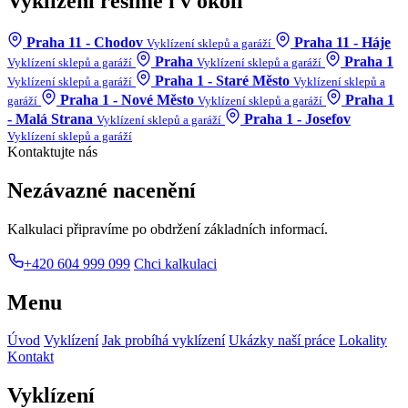
Vyklízení řešíme i v okolí
Praha 11 - Chodov
Praha 11 - Háje
Vyklízení sklepů a garáží
Praha
Praha 1
Vyklízení sklepů a garáží
Vyklízení sklepů a garáží
Praha 1 - Staré Město
Vyklízení sklepů a garáží
Vyklízení sklepů a
Praha 1 - Nové Město
Praha 1
garáží
Vyklízení sklepů a garáží
- Malá Strana
Praha 1 - Josefov
Vyklízení sklepů a garáží
Vyklízení sklepů a garáží
Kontaktujte nás
Nezávazné nacenění
Kalkulaci připravíme po obdržení základních informací.
+420 604 999 099
Chci kalkulaci
Menu
Úvod
Vyklízení
Jak probíhá vyklízení
Ukázky naší práce
Lokality
Kontakt
Vyklízení