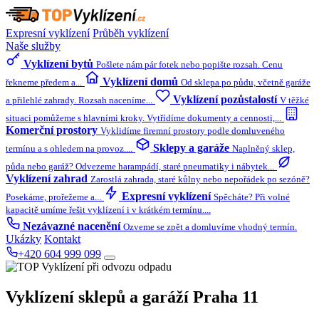
Expresní vyklízení
Průběh vyklízení
Naše služby
Vyklízení bytů
Pošlete nám pár fotek nebo popište rozsah. Cenu
Vyklízení domů
řekneme předem a...
Od sklepa po půdu, včetně garáže
Vyklízení pozůstalostí
a přilehlé zahrady. Rozsah naceníme...
V těžké
situaci pomůžeme s hlavními kroky. Vytřídíme dokumenty a cennosti,...
Komerční prostory
Vyklidíme firemní prostory podle domluveného
Sklepy a garáže
termínu a s ohledem na provoz....
Naplněný sklep,
půda nebo garáž? Odvezeme harampádí, staré pneumatiky i nábytek...
Vyklízení zahrad
Zarostlá zahrada, staré kůlny nebo nepořádek po sezóně?
Expresní vyklízení
Posekáme, prořežeme a...
Spěcháte? Při volné
kapacitě umíme řešit vyklízení i v krátkém termínu....
Nezávazné nacenění
Ozveme se zpět a domluvíme vhodný termín.
Ukázky
Kontakt
+420 604 999 099
Vyklízení sklepů a garáží
Praha 11