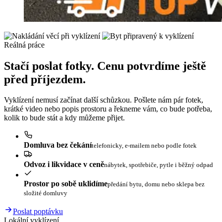
Reálná práce
Stačí poslat fotky. Cenu potvrdíme ještě
před příjezdem.
Vyklízení nemusí začínat další schůzkou. Pošlete nám pár fotek,
krátké video nebo popis prostoru a řekneme vám, co bude potřeba,
kolik to bude stát a kdy můžeme přijet.
Domluva bez čekání
telefonicky, e-mailem nebo podle fotek
Odvoz i likvidace v ceně
nábytek, spotřebiče, pytle i běžný odpad
Prostor po sobě uklidíme
předání bytu, domu nebo sklepa bez
složité domluvy
Poslat poptávku
Lokální vyklízení