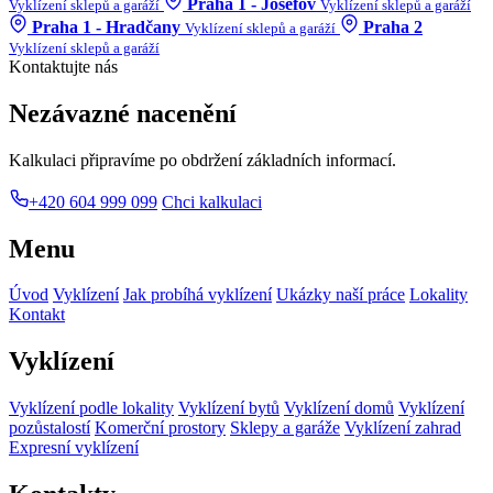
Praha 1 - Josefov
Vyklízení sklepů a garáží
Vyklízení sklepů a garáží
Praha 1 - Hradčany
Praha 2
Vyklízení sklepů a garáží
Vyklízení sklepů a garáží
Kontaktujte nás
Nezávazné nacenění
Kalkulaci připravíme po obdržení základních informací.
+420 604 999 099
Chci kalkulaci
Menu
Úvod
Vyklízení
Jak probíhá vyklízení
Ukázky naší práce
Lokality
Kontakt
Vyklízení
Vyklízení podle lokality
Vyklízení bytů
Vyklízení domů
Vyklízení
pozůstalostí
Komerční prostory
Sklepy a garáže
Vyklízení zahrad
Expresní vyklízení