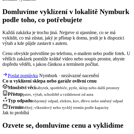
Domluvíme vyklízení v lokalitě Nymburk
podle toho, co potřebujete
Každá zakázka je trochu jiná. Nejprve si ujasníme, co se má
vyklidit, co má zůstat, jaký je přístup k domu, jestli je k dispozici
výtah a kde půjde zastavit s autem.
Cenu obvykle potvrdíme po telefonu, e-mailem nebo podle fotek. U
větších zakázek pomůže krátké video nebo soupis prostor, abyste
dopředu věděli, s jakou částkou a termínem počítat.
Poslat poptávku
Nymburk · nezávazné nacenění
Co u vyklízení sklepa nebo garáže ovlivní cenu
Množství věcí
nábytek, spotřebiče, pytle, sklep nebo další prostory
Přístup
patro, výtah, schodiště a vzdálenost od auta
Typ odpadu
objemný odpad, elektro, kov, dřevo nebo směsný odpad
Termín
běžný, víkendový nebo rychlý termín podle kapacity
Jak to probíhá
Ozvete se, domluvíme cenu a vyklidíme