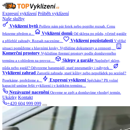
Expresní vyklízení
Průběh vyklízení
Naše služby
Vyklízení bytů
Pošlete nám pár fotek nebo popište rozsah. Cenu
Vyklízení domů
řekneme předem a...
Od sklepa po půdu, včetně garáže
Vyklízení pozůstalostí
a přilehlé zahrady. Rozsah naceníme...
V těžké
situaci pomůžeme s hlavními kroky. Vytřídíme dokumenty a cennosti,...
Komerční prostory
Vyklidíme firemní prostory podle domluveného
Sklepy a garáže
termínu a s ohledem na provoz....
Naplněný sklep,
půda nebo garáž? Odvezeme harampádí, staré pneumatiky i nábytek...
Vyklízení zahrad
Zarostlá zahrada, staré kůlny nebo nepořádek po sezóně?
Expresní vyklízení
Posekáme, prořežeme a...
Spěcháte? Při volné
kapacitě umíme řešit vyklízení i v krátkém termínu....
Nezávazné nacenění
Ozveme se zpět a domluvíme vhodný termín.
Ukázky
Kontakt
+420 604 999 099