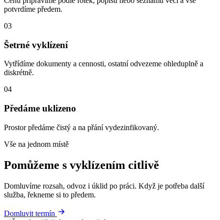
Cenu připravíme podle fotek, popisu nebo seznamu věcí a vše
potvrdíme předem.
03
Šetrné vyklízení
Vytřídíme dokumenty a cennosti, ostatní odvezeme ohleduplně a
diskrétně.
04
Předáme uklizeno
Prostor předáme čistý a na přání vydezinfikovaný.
Vše na jednom místě
Pomůžeme s vyklízením citlivě
Domluvíme rozsah, odvoz i úklid po práci. Když je potřeba další
služba, řekneme si to předem.
Domluvit termín