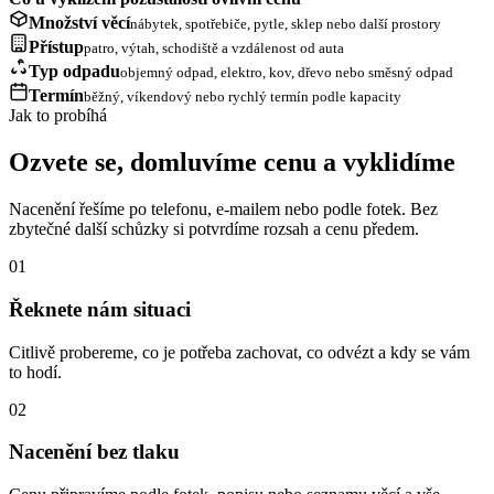
Množství věcí
nábytek, spotřebiče, pytle, sklep nebo další prostory
Přístup
patro, výtah, schodiště a vzdálenost od auta
Typ odpadu
objemný odpad, elektro, kov, dřevo nebo směsný odpad
Termín
běžný, víkendový nebo rychlý termín podle kapacity
Jak to probíhá
Ozvete se, domluvíme cenu a vyklidíme
Nacenění řešíme po telefonu, e-mailem nebo podle fotek. Bez
zbytečné další schůzky si potvrdíme rozsah a cenu předem.
01
Řeknete nám situaci
Citlivě probereme, co je potřeba zachovat, co odvézt a kdy se vám
to hodí.
02
Nacenění bez tlaku