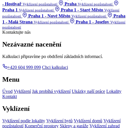
- Hostivař
Praha
Vyklízení pozůstalostí
Vyklízení pozůstalostí
Praha 1
Praha 1 - Staré Město
Vyklízení pozůstalostí
Vyklízení
Praha 1 - Nové Město
Praha
pozůstalostí
Vyklízení pozůstalostí
1 - Malá Strana
Praha 1 - Josefov
Vyklízení pozůstalostí
Vyklízení
pozůstalostí
Kontaktujte nás
Nezávazné nacenění
Kalkulaci připravíme po obdržení základních informací.
+420 604 999 099
Chci kalkulaci
Menu
Úvod
Vyklízení
Jak probíhá vyklízení
Ukázky naší práce
Lokality
Kontakt
Vyklízení
Vyklízení podle lokality
Vyklízení bytů
Vyklízení domů
Vyklízení
pozůstalostí
Komerční prostory
Sklepy a garáže
Vyklízení zahrad