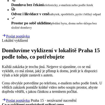
Domluva bez čekání
telefonicky, e-mailem nebo podle fotek
Odvoz i likvidace v ceně
nábytek, spotřebiče, pytle i běžný odpad
Prostor po sobě uklidíme
předání bytu, domu nebo sklepa bez
složité domluvy
Poslat poptávku
Lokální vyklízení
Domluvíme vyklízení v lokalitě Praha 15
podle toho, co potřebujete
Každá zakázka je trochu jiná. Nejprve si ujasníme, co se má
vyklidit, co má zůstat, jaký je přístup k domu, jestli je k dispozici
výtah a kde půjde zastavit s autem.
Cenu obvykle potvrdíme po telefonu, e-mailem nebo podle fotek. U
větších zakázek pomůže krátké video nebo soupis prostor, abyste
dopředu věděli, s jakou částkou a termínem počítat.
Poslat poptávku
Praha 15 · nezávazné nacenění
Co u vyklízení pozůstalosti ovlivní cenu