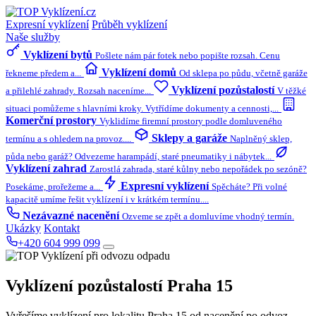
Expresní vyklízení
Průběh vyklízení
Naše služby
Vyklízení bytů
Pošlete nám pár fotek nebo popište rozsah. Cenu
Vyklízení domů
řekneme předem a...
Od sklepa po půdu, včetně garáže
Vyklízení pozůstalostí
a přilehlé zahrady. Rozsah naceníme...
V těžké
situaci pomůžeme s hlavními kroky. Vytřídíme dokumenty a cennosti,...
Komerční prostory
Vyklidíme firemní prostory podle domluveného
Sklepy a garáže
termínu a s ohledem na provoz....
Naplněný sklep,
půda nebo garáž? Odvezeme harampádí, staré pneumatiky i nábytek...
Vyklízení zahrad
Zarostlá zahrada, staré kůlny nebo nepořádek po sezóně?
Expresní vyklízení
Posekáme, prořežeme a...
Spěcháte? Při volné
kapacitě umíme řešit vyklízení i v krátkém termínu....
Nezávazné nacenění
Ozveme se zpět a domluvíme vhodný termín.
Ukázky
Kontakt
+420 604 999 099
Vyklízení pozůstalostí
Praha 15
Vyřešíme vyklízení pro lokalitu Praha 15 od nacenění po odvoz.