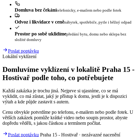
Domluva bez čekání
telefonicky, e-mailem nebo podle fotek
Odvoz i likvidace v ceně
nábytek, spotřebiče, pytle i běžný odpad
Prostor po sobě uklidíme
předání bytu, domu nebo sklepa bez
složité domluvy
Poslat poptávku
Lokální vyklízení
Domluvíme vyklízení v lokalitě Praha 15 -
Hostivař podle toho, co potřebujete
Každá zakázka je trochu jiná. Nejprve si ujasníme, co se má
vyklidit, co má zůstat, jaký je přístup k domu, jestli je k dispozici
výtah a kde půjde zastavit s autem.
Cenu obvykle potvrdíme po telefonu, e-mailem nebo podle fotek. U
větších zakázek pomůže krátké video nebo soupis prostor, abyste
dopředu věděli, s jakou částkou a termínem počítat.
Poslat poptávku
Praha 15 - Hostivař · nezávazné nacenění