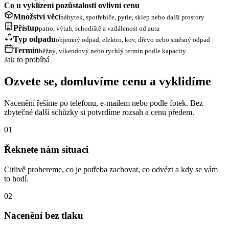
Co u vyklízení pozůstalosti ovlivní cenu
Množství věcí
nábytek, spotřebiče, pytle, sklep nebo další prostory
Přístup
patro, výtah, schodiště a vzdálenost od auta
Typ odpadu
objemný odpad, elektro, kov, dřevo nebo směsný odpad
Termín
běžný, víkendový nebo rychlý termín podle kapacity
Jak to probíhá
Ozvete se, domluvíme cenu a vyklidíme
Nacenění řešíme po telefonu, e-mailem nebo podle fotek. Bez
zbytečné další schůzky si potvrdíme rozsah a cenu předem.
01
Řeknete nám situaci
Citlivě probereme, co je potřeba zachovat, co odvézt a kdy se vám
to hodí.
02
Nacenění bez tlaku