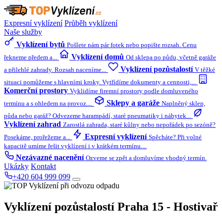
Expresní vyklízení
Průběh vyklízení
Naše služby
Vyklízení bytů
Pošlete nám pár fotek nebo popište rozsah. Cenu
Vyklízení domů
řekneme předem a...
Od sklepa po půdu, včetně garáže
Vyklízení pozůstalostí
a přilehlé zahrady. Rozsah naceníme...
V těžké
situaci pomůžeme s hlavními kroky. Vytřídíme dokumenty a cennosti,...
Komerční prostory
Vyklidíme firemní prostory podle domluveného
Sklepy a garáže
termínu a s ohledem na provoz....
Naplněný sklep,
půda nebo garáž? Odvezeme harampádí, staré pneumatiky i nábytek...
Vyklízení zahrad
Zarostlá zahrada, staré kůlny nebo nepořádek po sezóně?
Expresní vyklízení
Posekáme, prořežeme a...
Spěcháte? Při volné
kapacitě umíme řešit vyklízení i v krátkém termínu....
Nezávazné nacenění
Ozveme se zpět a domluvíme vhodný termín.
Ukázky
Kontakt
+420 604 999 099
Vyklízení pozůstalostí
Praha 15 - Hostivař