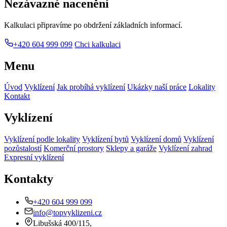
Nezávazné nacenění
Kalkulaci připravíme po obdržení základních informací.
+420 604 999 099
Chci kalkulaci
Menu
Úvod
Vyklízení
Jak probíhá vyklízení
Ukázky naší práce
Lokality
Kontakt
Vyklízení
Vyklízení podle lokality
Vyklízení bytů
Vyklízení domů
Vyklízení
pozůstalostí
Komerční prostory
Sklepy a garáže
Vyklízení zahrad
Expresní vyklízení
Kontakty
+420 604 999 099
info@topvyklizeni.cz
Libušská 400/115,