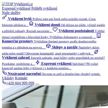
Expresní vyklízení
Průběh vyklízení
Naše služby
Vyklízení bytů
Pošlete nám pár fotek nebo popište rozsah. Cenu
Vyklízení domů
řekneme předem a...
Od sklepa po půdu, včetně garáže
Vyklízení pozůstalostí
a přilehlé zahrady. Rozsah naceníme...
V těžké
situaci pomůžeme s hlavními kroky. Vytřídíme dokumenty a cennosti,...
Komerční prostory
Vyklidíme firemní prostory podle domluveného
Sklepy a garáže
termínu a s ohledem na provoz....
Naplněný sklep,
půda nebo garáž? Odvezeme harampádí, staré pneumatiky i nábytek...
Vyklízení zahrad
Zarostlá zahrada, staré kůlny nebo nepořádek po sezóně?
Expresní vyklízení
Posekáme, prořežeme a...
Spěcháte? Při volné
kapacitě umíme řešit vyklízení i v krátkém termínu....
Nezávazné nacenění
Ozveme se zpět a domluvíme vhodný termín.
Ukázky
Kontakt
+420 604 999 099