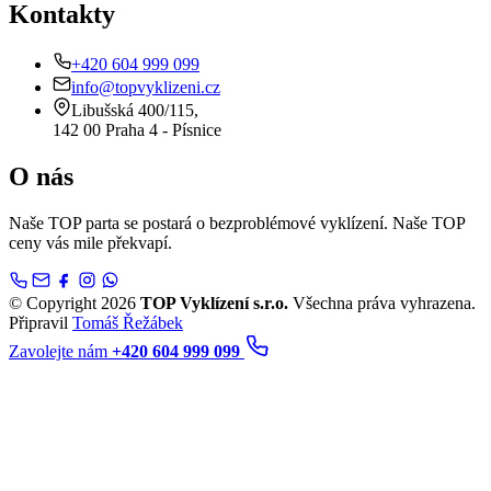
Kontakty
+420 604 999 099
info@topvyklizeni.cz
Libušská 400/115,
142 00 Praha 4 - Písnice
O nás
Naše TOP parta se postará o bezproblémové vyklízení. Naše TOP
ceny vás mile překvapí.
© Copyright 2026
TOP Vyklízení s.r.o.
Všechna práva vyhrazena.
Připravil
Tomáš Řežábek
Zavolejte nám
+420 604 999 099