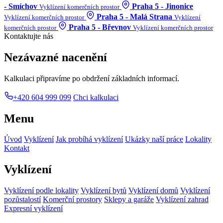
- Smíchov
Praha 5 - Jinonice
Vyklízení komerčních prostor
Praha 5 - Malá Strana
Vyklízení komerčních prostor
Vyklízení
Praha 5 - Břevnov
komerčních prostor
Vyklízení komerčních prostor
Kontaktujte nás
Nezávazné nacenění
Kalkulaci připravíme po obdržení základních informací.
+420 604 999 099
Chci kalkulaci
Menu
Úvod
Vyklízení
Jak probíhá vyklízení
Ukázky naší práce
Lokality
Kontakt
Vyklízení
Vyklízení podle lokality
Vyklízení bytů
Vyklízení domů
Vyklízení
pozůstalostí
Komerční prostory
Sklepy a garáže
Vyklízení zahrad
Expresní vyklízení