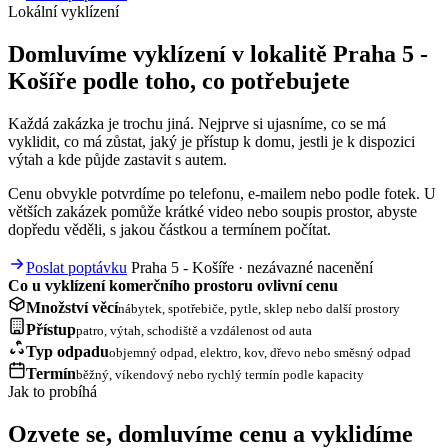
Lokální vyklízení
Domluvíme vyklízení v lokalitě Praha 5 -
Košíře podle toho, co potřebujete
Každá zakázka je trochu jiná. Nejprve si ujasníme, co se má
vyklidit, co má zůstat, jaký je přístup k domu, jestli je k dispozici
výtah a kde půjde zastavit s autem.
Cenu obvykle potvrdíme po telefonu, e-mailem nebo podle fotek. U
větších zakázek pomůže krátké video nebo soupis prostor, abyste
dopředu věděli, s jakou částkou a termínem počítat.
Poslat poptávku
Praha 5 - Košíře · nezávazné nacenění
Co u vyklízení komerčního prostoru ovlivní cenu
Množství věcí
nábytek, spotřebiče, pytle, sklep nebo další prostory
Přístup
patro, výtah, schodiště a vzdálenost od auta
Typ odpadu
objemný odpad, elektro, kov, dřevo nebo směsný odpad
Termín
běžný, víkendový nebo rychlý termín podle kapacity
Jak to probíhá
Ozvete se, domluvíme cenu a vyklidíme