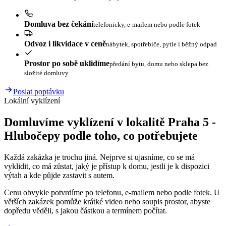
Domluva bez čekání
telefonicky, e-mailem nebo podle fotek
Odvoz i likvidace v ceně
nábytek, spotřebiče, pytle i běžný odpad
Prostor po sobě uklidíme
předání bytu, domu nebo sklepa bez
složité domluvy
Poslat poptávku
Lokální vyklízení
Domluvíme vyklízení v lokalitě Praha 5 -
Hlubočepy podle toho, co potřebujete
Každá zakázka je trochu jiná. Nejprve si ujasníme, co se má
vyklidit, co má zůstat, jaký je přístup k domu, jestli je k dispozici
výtah a kde půjde zastavit s autem.
Cenu obvykle potvrdíme po telefonu, e-mailem nebo podle fotek. U
větších zakázek pomůže krátké video nebo soupis prostor, abyste
dopředu věděli, s jakou částkou a termínem počítat.