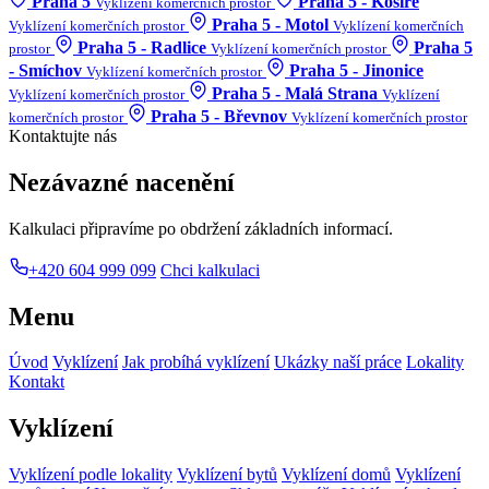
Praha 5
Praha 5 - Košíře
Vyklízení komerčních prostor
Praha 5 - Motol
Vyklízení komerčních prostor
Vyklízení komerčních
Praha 5 - Radlice
Praha 5
prostor
Vyklízení komerčních prostor
- Smíchov
Praha 5 - Jinonice
Vyklízení komerčních prostor
Praha 5 - Malá Strana
Vyklízení komerčních prostor
Vyklízení
Praha 5 - Břevnov
komerčních prostor
Vyklízení komerčních prostor
Kontaktujte nás
Nezávazné nacenění
Kalkulaci připravíme po obdržení základních informací.
+420 604 999 099
Chci kalkulaci
Menu
Úvod
Vyklízení
Jak probíhá vyklízení
Ukázky naší práce
Lokality
Kontakt
Vyklízení
Vyklízení podle lokality
Vyklízení bytů
Vyklízení domů
Vyklízení