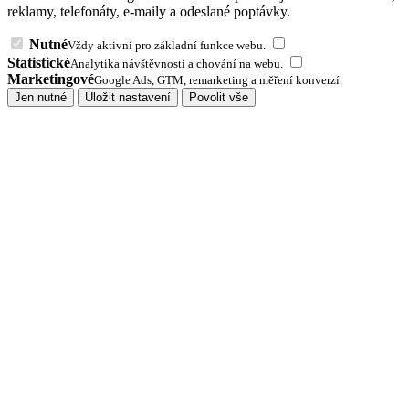
reklamy, telefonáty, e-maily a odeslané poptávky.
Nutné
Vždy aktivní pro základní funkce webu.
Statistické
Analytika návštěvnosti a chování na webu.
Marketingové
Google Ads, GTM, remarketing a měření konverzí.
Jen nutné
Uložit nastavení
Povolit vše