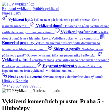
Expresní vyklízení
Průběh vyklízení
Naše služby
Vyklízení bytů
Pošlete nám pár fotek nebo popište rozsah. Cenu
Vyklízení domů
řekneme předem a...
Od sklepa po půdu, včetně garáže
Vyklízení pozůstalostí
a přilehlé zahrady. Rozsah naceníme...
V těžké
situaci pomůžeme s hlavními kroky. Vytřídíme dokumenty a cennosti,...
Komerční prostory
Vyklidíme firemní prostory podle domluveného
Sklepy a garáže
termínu a s ohledem na provoz....
Naplněný sklep,
půda nebo garáž? Odvezeme harampádí, staré pneumatiky i nábytek...
Vyklízení zahrad
Zarostlá zahrada, staré kůlny nebo nepořádek po sezóně?
Expresní vyklízení
Posekáme, prořežeme a...
Spěcháte? Při volné
kapacitě umíme řešit vyklízení i v krátkém termínu....
Nezávazné nacenění
Ozveme se zpět a domluvíme vhodný termín.
Ukázky
Kontakt
+420 604 999 099
Vyklízení komerčních prostor
Praha 5 -
Hlubočepy