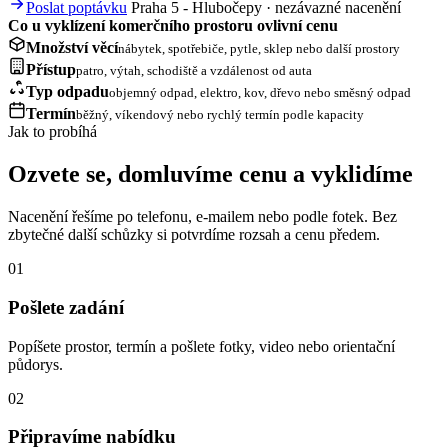
Poslat poptávku
Praha 5 - Hlubočepy · nezávazné nacenění
Co u vyklízení komerčního prostoru ovlivní cenu
Množství věcí
nábytek, spotřebiče, pytle, sklep nebo další prostory
Přístup
patro, výtah, schodiště a vzdálenost od auta
Typ odpadu
objemný odpad, elektro, kov, dřevo nebo směsný odpad
Termín
běžný, víkendový nebo rychlý termín podle kapacity
Jak to probíhá
Ozvete se, domluvíme cenu a vyklidíme
Nacenění řešíme po telefonu, e-mailem nebo podle fotek. Bez
zbytečné další schůzky si potvrdíme rozsah a cenu předem.
01
Pošlete zadání
Popíšete prostor, termín a pošlete fotky, video nebo orientační
půdorys.
02
Připravíme nabídku