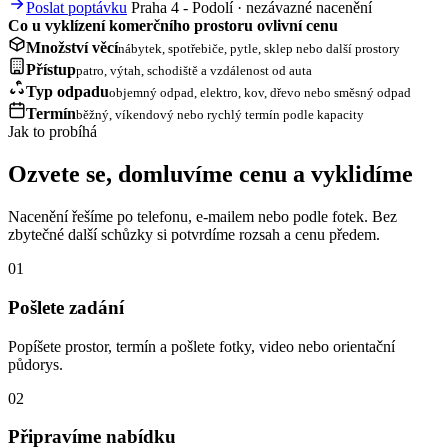
Poslat poptávku
Praha 4 - Podolí · nezávazné nacenění
Co u vyklízení komerčního prostoru ovlivní cenu
Množství věcí
nábytek, spotřebiče, pytle, sklep nebo další prostory
Přístup
patro, výtah, schodiště a vzdálenost od auta
Typ odpadu
objemný odpad, elektro, kov, dřevo nebo směsný odpad
Termín
běžný, víkendový nebo rychlý termín podle kapacity
Jak to probíhá
Ozvete se, domluvíme cenu a vyklidíme
Nacenění řešíme po telefonu, e-mailem nebo podle fotek. Bez
zbytečné další schůzky si potvrdíme rozsah a cenu předem.
01
Pošlete zadání
Popíšete prostor, termín a pošlete fotky, video nebo orientační
půdorys.
02
Připravíme nabídku