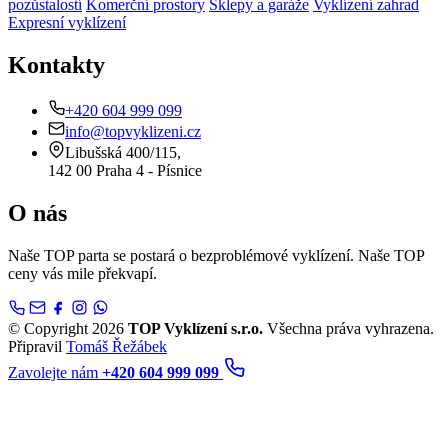
pozůstalostí
Komerční prostory
Sklepy a garáže
Vyklízení zahrad
Expresní vyklízení
Kontakty
+420 604 999 099
info@topvyklizeni.cz
Libušská 400/115,
142 00 Praha 4 - Písnice
O nás
Naše TOP parta se postará o bezproblémové vyklízení. Naše TOP
ceny vás mile překvapí.
© Copyright 2026
TOP Vyklízení s.r.o.
Všechna práva vyhrazena.
Připravil
Tomáš Řežábek
Zavolejte nám
+420 604 999 099