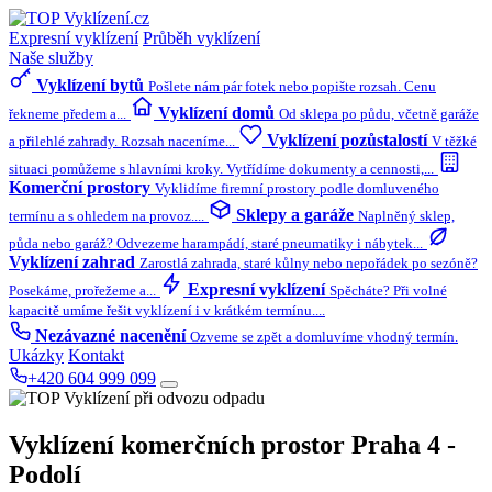
Expresní vyklízení
Průběh vyklízení
Naše služby
Vyklízení bytů
Pošlete nám pár fotek nebo popište rozsah. Cenu
Vyklízení domů
řekneme předem a...
Od sklepa po půdu, včetně garáže
Vyklízení pozůstalostí
a přilehlé zahrady. Rozsah naceníme...
V těžké
situaci pomůžeme s hlavními kroky. Vytřídíme dokumenty a cennosti,...
Komerční prostory
Vyklidíme firemní prostory podle domluveného
Sklepy a garáže
termínu a s ohledem na provoz....
Naplněný sklep,
půda nebo garáž? Odvezeme harampádí, staré pneumatiky i nábytek...
Vyklízení zahrad
Zarostlá zahrada, staré kůlny nebo nepořádek po sezóně?
Expresní vyklízení
Posekáme, prořežeme a...
Spěcháte? Při volné
kapacitě umíme řešit vyklízení i v krátkém termínu....
Nezávazné nacenění
Ozveme se zpět a domluvíme vhodný termín.
Ukázky
Kontakt
+420 604 999 099
Vyklízení komerčních prostor
Praha 4 -
Podolí