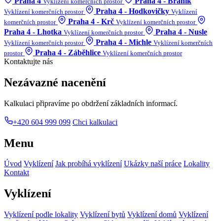
Praha 4
Praha 4 - Braník
Vyklízení komerčních prostor
Praha 4 - Hodkovičky
Vyklízení komerčních prostor
Vyklízení
Praha 4 - Krč
komerčních prostor
Vyklízení komerčních prostor
Praha 4 - Lhotka
Praha 4 - Nusle
Vyklízení komerčních prostor
Praha 4 - Michle
Vyklízení komerčních prostor
Vyklízení komerčních
Praha 4 - Záběhlice
prostor
Vyklízení komerčních prostor
Kontaktujte nás
Nezávazné nacenění
Kalkulaci připravíme po obdržení základních informací.
+420 604 999 099
Chci kalkulaci
Menu
Úvod
Vyklízení
Jak probíhá vyklízení
Ukázky naší práce
Lokality
Kontakt
Vyklízení
Vyklízení podle lokality
Vyklízení bytů
Vyklízení domů
Vyklízení