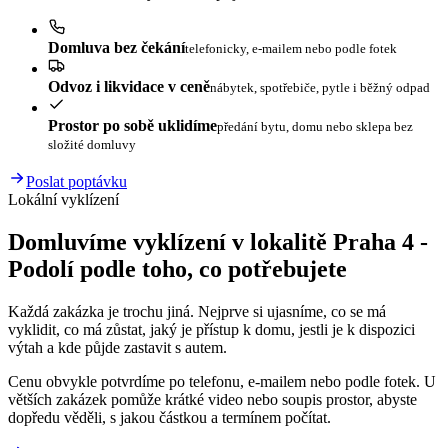
Domluva bez čekání
telefonicky, e-mailem nebo podle fotek
Odvoz i likvidace v ceně
nábytek, spotřebiče, pytle i běžný odpad
Prostor po sobě uklidíme
předání bytu, domu nebo sklepa bez
složité domluvy
Poslat poptávku
Lokální vyklízení
Domluvíme vyklízení v lokalitě Praha 4 -
Podolí podle toho, co potřebujete
Každá zakázka je trochu jiná. Nejprve si ujasníme, co se má
vyklidit, co má zůstat, jaký je přístup k domu, jestli je k dispozici
výtah a kde půjde zastavit s autem.
Cenu obvykle potvrdíme po telefonu, e-mailem nebo podle fotek. U
větších zakázek pomůže krátké video nebo soupis prostor, abyste
dopředu věděli, s jakou částkou a termínem počítat.