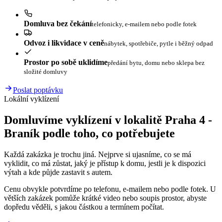
Domluva bez čekání
telefonicky, e-mailem nebo podle fotek
Odvoz i likvidace v ceně
nábytek, spotřebiče, pytle i běžný odpad
Prostor po sobě uklidíme
předání bytu, domu nebo sklepa bez
složité domluvy
Poslat poptávku
Lokální vyklízení
Domluvíme vyklízení v lokalitě Praha 4 -
Braník podle toho, co potřebujete
Každá zakázka je trochu jiná. Nejprve si ujasníme, co se má
vyklidit, co má zůstat, jaký je přístup k domu, jestli je k dispozici
výtah a kde půjde zastavit s autem.
Cenu obvykle potvrdíme po telefonu, e-mailem nebo podle fotek. U
větších zakázek pomůže krátké video nebo soupis prostor, abyste
dopředu věděli, s jakou částkou a termínem počítat.