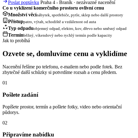
Poslat poptávku
Praha 4 - Braník · nezávazné nacenění
Co u vyklízení komerčního prostoru ovlivní cenu
Množství věcí
nábytek, spotřebiče, pytle, sklep nebo další prostory
Přístup
patro, výtah, schodiště a vzdálenost od auta
Typ odpadu
objemný odpad, elektro, kov, dřevo nebo směsný odpad
Termín
běžný, víkendový nebo rychlý termín podle kapacity
Jak to probíhá
Ozvete se, domluvíme cenu a vyklidíme
Nacenění řešíme po telefonu, e-mailem nebo podle fotek. Bez
zbytečné další schůzky si potvrdíme rozsah a cenu předem.
01
Pošlete zadání
Popíšete prostor, termín a pošlete fotky, video nebo orientační
půdorys.
02
Připravíme nabídku