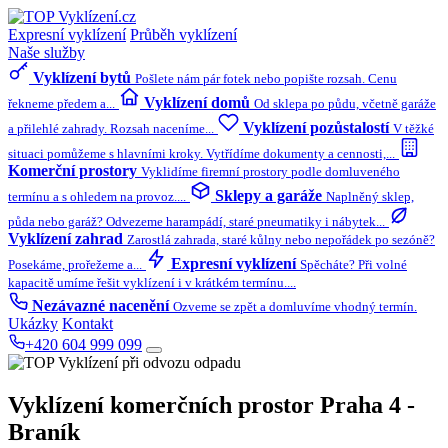
Expresní vyklízení
Průběh vyklízení
Naše služby
Vyklízení bytů
Pošlete nám pár fotek nebo popište rozsah. Cenu
Vyklízení domů
řekneme předem a...
Od sklepa po půdu, včetně garáže
Vyklízení pozůstalostí
a přilehlé zahrady. Rozsah naceníme...
V těžké
situaci pomůžeme s hlavními kroky. Vytřídíme dokumenty a cennosti,...
Komerční prostory
Vyklidíme firemní prostory podle domluveného
Sklepy a garáže
termínu a s ohledem na provoz....
Naplněný sklep,
půda nebo garáž? Odvezeme harampádí, staré pneumatiky i nábytek...
Vyklízení zahrad
Zarostlá zahrada, staré kůlny nebo nepořádek po sezóně?
Expresní vyklízení
Posekáme, prořežeme a...
Spěcháte? Při volné
kapacitě umíme řešit vyklízení i v krátkém termínu....
Nezávazné nacenění
Ozveme se zpět a domluvíme vhodný termín.
Ukázky
Kontakt
+420 604 999 099
Vyklízení komerčních prostor
Praha 4 -
Braník