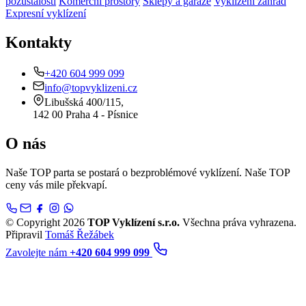
pozůstalostí
Komerční prostory
Sklepy a garáže
Vyklízení zahrad
Expresní vyklízení
Kontakty
+420 604 999 099
info@topvyklizeni.cz
Libušská 400/115,
142 00 Praha 4 - Písnice
O nás
Naše TOP parta se postará o bezproblémové vyklízení. Naše TOP
ceny vás mile překvapí.
© Copyright 2026
TOP Vyklízení s.r.o.
Všechna práva vyhrazena.
Připravil
Tomáš Řežábek
Zavolejte nám
+420 604 999 099