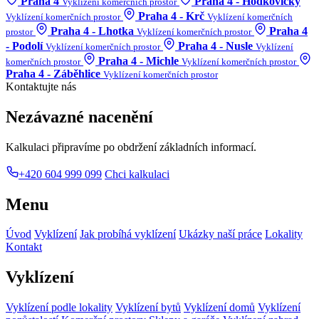
Praha 4
Praha 4 - Hodkovičky
Vyklízení komerčních prostor
Praha 4 - Krč
Vyklízení komerčních prostor
Vyklízení komerčních
Praha 4 - Lhotka
Praha 4
prostor
Vyklízení komerčních prostor
- Podolí
Praha 4 - Nusle
Vyklízení komerčních prostor
Vyklízení
Praha 4 - Michle
komerčních prostor
Vyklízení komerčních prostor
Praha 4 - Záběhlice
Vyklízení komerčních prostor
Kontaktujte nás
Nezávazné nacenění
Kalkulaci připravíme po obdržení základních informací.
+420 604 999 099
Chci kalkulaci
Menu
Úvod
Vyklízení
Jak probíhá vyklízení
Ukázky naší práce
Lokality
Kontakt
Vyklízení
Vyklízení podle lokality
Vyklízení bytů
Vyklízení domů
Vyklízení