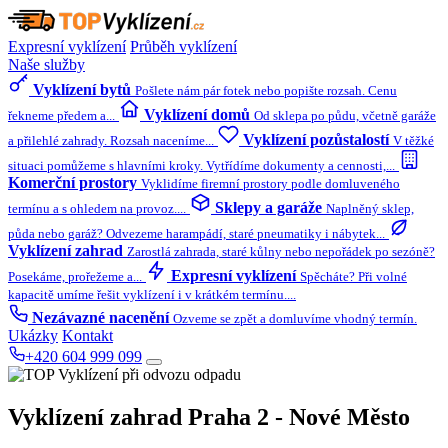
Expresní vyklízení
Průběh vyklízení
Naše služby
Vyklízení bytů
Pošlete nám pár fotek nebo popište rozsah. Cenu
Vyklízení domů
řekneme předem a...
Od sklepa po půdu, včetně garáže
Vyklízení pozůstalostí
a přilehlé zahrady. Rozsah naceníme...
V těžké
situaci pomůžeme s hlavními kroky. Vytřídíme dokumenty a cennosti,...
Komerční prostory
Vyklidíme firemní prostory podle domluveného
Sklepy a garáže
termínu a s ohledem na provoz....
Naplněný sklep,
půda nebo garáž? Odvezeme harampádí, staré pneumatiky i nábytek...
Vyklízení zahrad
Zarostlá zahrada, staré kůlny nebo nepořádek po sezóně?
Expresní vyklízení
Posekáme, prořežeme a...
Spěcháte? Při volné
kapacitě umíme řešit vyklízení i v krátkém termínu....
Nezávazné nacenění
Ozveme se zpět a domluvíme vhodný termín.
Ukázky
Kontakt
+420 604 999 099
Vyklízení zahrad
Praha 2 - Nové Město