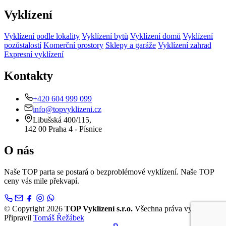
Vyklízení
Vyklízení podle lokality
Vyklízení bytů
Vyklízení domů
Vyklízení
pozůstalostí
Komerční prostory
Sklepy a garáže
Vyklízení zahrad
Expresní vyklízení
Kontakty
+420 604 999 099
info@topvyklizeni.cz
Libušská 400/115,
142 00 Praha 4 - Písnice
O nás
Naše TOP parta se postará o bezproblémové vyklízení. Naše TOP
ceny vás mile překvapí.
© Copyright 2026
TOP Vyklízení s.r.o.
Všechna práva vyhrazena.
Připravil
Tomáš Řežábek