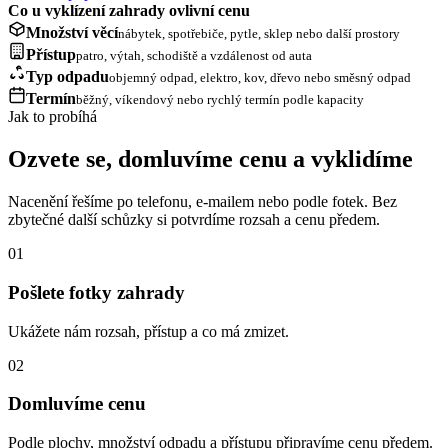
Co u vyklízení zahrady ovlivní cenu
Množství věcí
nábytek, spotřebiče, pytle, sklep nebo další prostory
Přístup
patro, výtah, schodiště a vzdálenost od auta
Typ odpadu
objemný odpad, elektro, kov, dřevo nebo směsný odpad
Termín
běžný, víkendový nebo rychlý termín podle kapacity
Jak to probíhá
Ozvete se, domluvíme cenu a vyklidíme
Nacenění řešíme po telefonu, e-mailem nebo podle fotek. Bez
zbytečné další schůzky si potvrdíme rozsah a cenu předem.
01
Pošlete fotky zahrady
Ukážete nám rozsah, přístup a co má zmizet.
02
Domluvíme cenu
Podle plochy, množství odpadu a přístupu připravíme cenu předem.