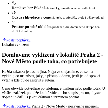
Domluva bez čekání
telefonicky, e-mailem nebo podle fotek
Odvoz i likvidace v ceně
nábytek, spotřebiče, pytle i běžný odpad
Prostor po sobě uklidíme
předání bytu, domu nebo sklepa bez
složité domluvy
Poslat poptávku
Lokální vyklízení
Domluvíme vyklízení v lokalitě Praha 2 -
Nové Město podle toho, co potřebujete
Každá zakázka je trochu jiná. Nejprve si ujasníme, co se má
vyklidit, co má zůstat, jaký je přístup k domu, jestli je k dispozici
výtah a kde půjde zastavit s autem.
Cenu obvykle potvrdíme po telefonu, e-mailem nebo podle fotek. U
větších zakázek pomůže krátké video nebo soupis prostor, abyste
dopředu věděli, s jakou částkou a termínem počítat.
Poslat poptávku
Praha 2 - Nové Město · nezávazné nacenění