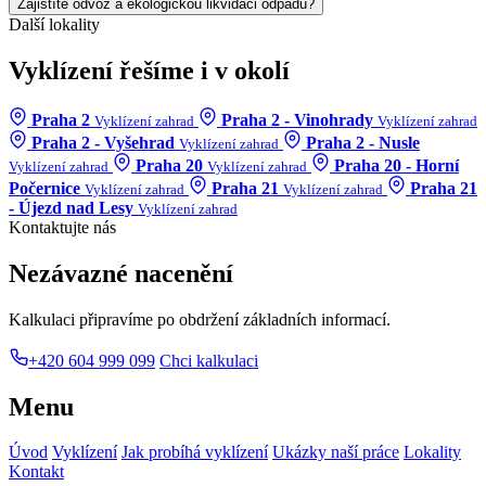
Zajistíte odvoz a ekologickou likvidaci odpadu?
Další lokality
Vyklízení řešíme i v okolí
Praha 2
Praha 2 - Vinohrady
Vyklízení zahrad
Vyklízení zahrad
Praha 2 - Vyšehrad
Praha 2 - Nusle
Vyklízení zahrad
Praha 20
Praha 20 - Horní
Vyklízení zahrad
Vyklízení zahrad
Počernice
Praha 21
Praha 21
Vyklízení zahrad
Vyklízení zahrad
- Újezd nad Lesy
Vyklízení zahrad
Kontaktujte nás
Nezávazné nacenění
Kalkulaci připravíme po obdržení základních informací.
+420 604 999 099
Chci kalkulaci
Menu
Úvod
Vyklízení
Jak probíhá vyklízení
Ukázky naší práce
Lokality
Kontakt