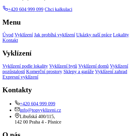
+420 604 999 099
Chci kalkulaci
Menu
Úvod
Vyklízení
Jak probíhá vyklízení
Ukázky naší práce
Lokality
Kontakt
Vyklízení
Vyklízení podle lokality
Vyklízení bytů
Vyklízení domů
Vyklízení
pozůstalostí
Komerční prostory
Sklepy a garáže
Vyklízení zahrad
Expresní vyklízení
Kontakty
+420 604 999 099
info@topvyklizeni.cz
Libušská 400/115,
142 00 Praha 4 - Písnice
O nás