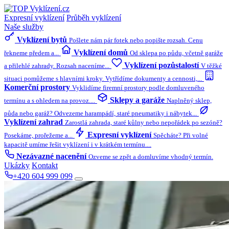
Expresní vyklízení
Průběh vyklízení
Naše služby
Vyklízení bytů
Pošlete nám pár fotek nebo popište rozsah. Cenu
Vyklízení domů
řekneme předem a...
Od sklepa po půdu, včetně garáže
Vyklízení pozůstalostí
a přilehlé zahrady. Rozsah naceníme...
V těžké
situaci pomůžeme s hlavními kroky. Vytřídíme dokumenty a cennosti,...
Komerční prostory
Vyklidíme firemní prostory podle domluveného
Sklepy a garáže
termínu a s ohledem na provoz....
Naplněný sklep,
půda nebo garáž? Odvezeme harampádí, staré pneumatiky i nábytek...
Vyklízení zahrad
Zarostlá zahrada, staré kůlny nebo nepořádek po sezóně?
Expresní vyklízení
Posekáme, prořežeme a...
Spěcháte? Při volné
kapacitě umíme řešit vyklízení i v krátkém termínu....
Nezávazné nacenění
Ozveme se zpět a domluvíme vhodný termín.
Ukázky
Kontakt
+420 604 999 099