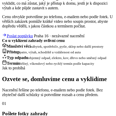
vyklidit, co má zůstat, jaký je přístup k domu, jestli je k dispozici
výtah a kde půjde zastavit s autem.
Cenu obvykle potvrdíme po telefonu, e-mailem nebo podle fotek. U
větších zakázek pomůže krátké video nebo soupis prostor, abyste
dopředu věděli, s jakou částkou a termínem počítat.
Poslat poptávku
Praha 16 · nezávazné nacenění
Co u vyklízení zahrady ovlivní cenu
Množství věcí
nábytek, spotřebiče, pytle, sklep nebo další prostory
Přístup
patro, výtah, schodiště a vzdálenost od auta
Typ odpadu
objemný odpad, elektro, kov, dřevo nebo směsný odpad
Termín
běžný, víkendový nebo rychlý termín podle kapacity
Jak to probíhá
Ozvete se, domluvíme cenu a vyklidíme
Nacenění řešíme po telefonu, e-mailem nebo podle fotek. Bez
zbytečné další schůzky si potvrdíme rozsah a cenu předem.
01
Pošlete fotky zahrady