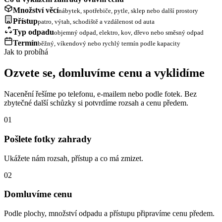
Množství věcí
nábytek, spotřebiče, pytle, sklep nebo další prostory
Přístup
patro, výtah, schodiště a vzdálenost od auta
Typ odpadu
objemný odpad, elektro, kov, dřevo nebo směsný odpad
Termín
běžný, víkendový nebo rychlý termín podle kapacity
Jak to probíhá
Ozvete se, domluvíme cenu a vyklidíme
Nacenění řešíme po telefonu, e-mailem nebo podle fotek. Bez
zbytečné další schůzky si potvrdíme rozsah a cenu předem.
01
Pošlete fotky zahrady
Ukážete nám rozsah, přístup a co má zmizet.
02
Domluvíme cenu
Podle plochy, množství odpadu a přístupu připravíme cenu předem.