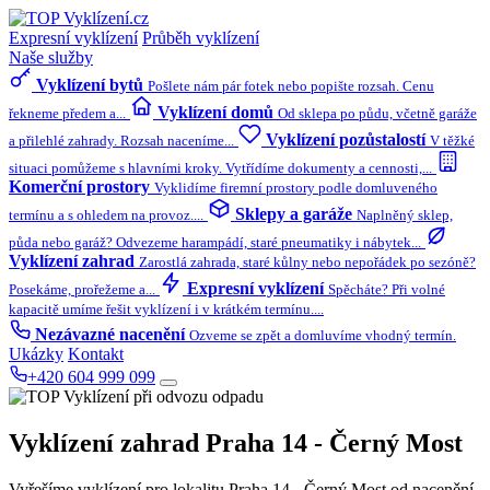
Expresní vyklízení
Průběh vyklízení
Naše služby
Vyklízení bytů
Pošlete nám pár fotek nebo popište rozsah. Cenu
Vyklízení domů
řekneme předem a...
Od sklepa po půdu, včetně garáže
Vyklízení pozůstalostí
a přilehlé zahrady. Rozsah naceníme...
V těžké
situaci pomůžeme s hlavními kroky. Vytřídíme dokumenty a cennosti,...
Komerční prostory
Vyklidíme firemní prostory podle domluveného
Sklepy a garáže
termínu a s ohledem na provoz....
Naplněný sklep,
půda nebo garáž? Odvezeme harampádí, staré pneumatiky i nábytek...
Vyklízení zahrad
Zarostlá zahrada, staré kůlny nebo nepořádek po sezóně?
Expresní vyklízení
Posekáme, prořežeme a...
Spěcháte? Při volné
kapacitě umíme řešit vyklízení i v krátkém termínu....
Nezávazné nacenění
Ozveme se zpět a domluvíme vhodný termín.
Ukázky
Kontakt
+420 604 999 099
Vyklízení zahrad
Praha 14 - Černý Most
Vyřešíme vyklízení pro lokalitu Praha 14 - Černý Most od nacenění