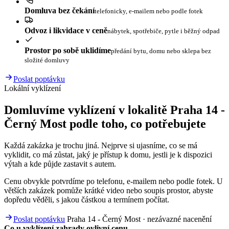
Domluva bez čekání
telefonicky, e-mailem nebo podle fotek
Odvoz i likvidace v ceně
nábytek, spotřebiče, pytle i běžný odpad
Prostor po sobě uklidíme
předání bytu, domu nebo sklepa bez
složité domluvy
Poslat poptávku
Lokální vyklízení
Domluvíme vyklízení v lokalitě Praha 14 -
Černý Most podle toho, co potřebujete
Každá zakázka je trochu jiná. Nejprve si ujasníme, co se má
vyklidit, co má zůstat, jaký je přístup k domu, jestli je k dispozici
výtah a kde půjde zastavit s autem.
Cenu obvykle potvrdíme po telefonu, e-mailem nebo podle fotek. U
větších zakázek pomůže krátké video nebo soupis prostor, abyste
dopředu věděli, s jakou částkou a termínem počítat.
Poslat poptávku
Praha 14 - Černý Most · nezávazné nacenění
Co u vyklízení zahrady ovlivní cenu