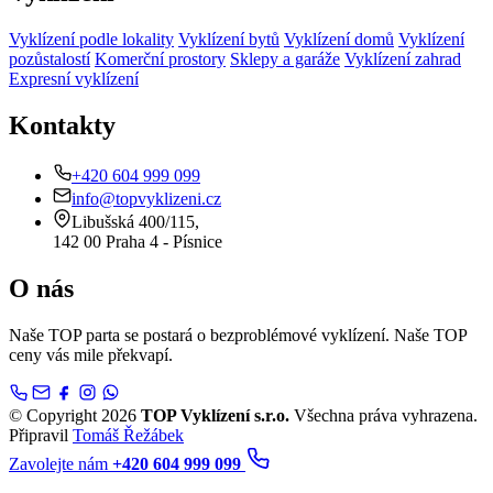
Vyklízení podle lokality
Vyklízení bytů
Vyklízení domů
Vyklízení
pozůstalostí
Komerční prostory
Sklepy a garáže
Vyklízení zahrad
Expresní vyklízení
Kontakty
+420 604 999 099
info@topvyklizeni.cz
Libušská 400/115,
142 00 Praha 4 - Písnice
O nás
Naše TOP parta se postará o bezproblémové vyklízení. Naše TOP
ceny vás mile překvapí.
© Copyright 2026
TOP Vyklízení s.r.o.
Všechna práva vyhrazena.
Připravil
Tomáš Řežábek
Zavolejte nám
+420 604 999 099