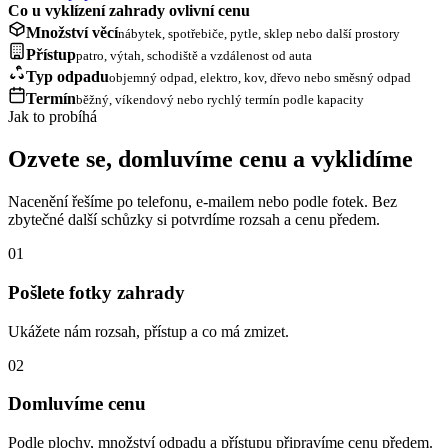
Co u vyklízení zahrady ovlivní cenu
Množství věcí
nábytek, spotřebiče, pytle, sklep nebo další prostory
Přístup
patro, výtah, schodiště a vzdálenost od auta
Typ odpadu
objemný odpad, elektro, kov, dřevo nebo směsný odpad
Termín
běžný, víkendový nebo rychlý termín podle kapacity
Jak to probíhá
Ozvete se, domluvíme cenu a vyklidíme
Nacenění řešíme po telefonu, e-mailem nebo podle fotek. Bez
zbytečné další schůzky si potvrdíme rozsah a cenu předem.
01
Pošlete fotky zahrady
Ukážete nám rozsah, přístup a co má zmizet.
02
Domluvíme cenu
Podle plochy, množství odpadu a přístupu připravíme cenu předem.