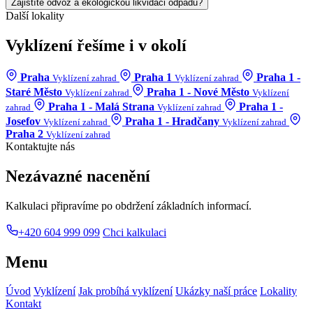
Zajistíte odvoz a ekologickou likvidaci odpadu?
Další lokality
Vyklízení řešíme i v okolí
Praha
Praha 1
Praha 1 -
Vyklízení zahrad
Vyklízení zahrad
Staré Město
Praha 1 - Nové Město
Vyklízení zahrad
Vyklízení
Praha 1 - Malá Strana
Praha 1 -
zahrad
Vyklízení zahrad
Josefov
Praha 1 - Hradčany
Vyklízení zahrad
Vyklízení zahrad
Praha 2
Vyklízení zahrad
Kontaktujte nás
Nezávazné nacenění
Kalkulaci připravíme po obdržení základních informací.
+420 604 999 099
Chci kalkulaci
Menu
Úvod
Vyklízení
Jak probíhá vyklízení
Ukázky naší práce
Lokality
Kontakt