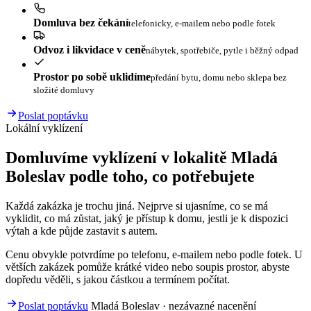
Domluva bez čekání
telefonicky, e-mailem nebo podle fotek
Odvoz i likvidace v ceně
nábytek, spotřebiče, pytle i běžný odpad
Prostor po sobě uklidíme
předání bytu, domu nebo sklepa bez
složité domluvy
Poslat poptávku
Lokální vyklízení
Domluvíme vyklízení v lokalitě Mladá
Boleslav podle toho, co potřebujete
Každá zakázka je trochu jiná. Nejprve si ujasníme, co se má
vyklidit, co má zůstat, jaký je přístup k domu, jestli je k dispozici
výtah a kde půjde zastavit s autem.
Cenu obvykle potvrdíme po telefonu, e-mailem nebo podle fotek. U
větších zakázek pomůže krátké video nebo soupis prostor, abyste
dopředu věděli, s jakou částkou a termínem počítat.
Poslat poptávku
Mladá Boleslav · nezávazné nacenění