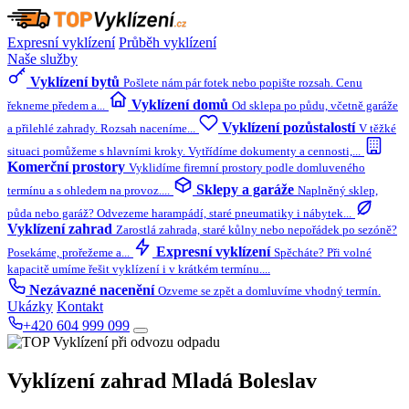
Expresní vyklízení
Průběh vyklízení
Naše služby
Vyklízení bytů
Pošlete nám pár fotek nebo popište rozsah. Cenu
Vyklízení domů
řekneme předem a...
Od sklepa po půdu, včetně garáže
Vyklízení pozůstalostí
a přilehlé zahrady. Rozsah naceníme...
V těžké
situaci pomůžeme s hlavními kroky. Vytřídíme dokumenty a cennosti,...
Komerční prostory
Vyklidíme firemní prostory podle domluveného
Sklepy a garáže
termínu a s ohledem na provoz....
Naplněný sklep,
půda nebo garáž? Odvezeme harampádí, staré pneumatiky i nábytek...
Vyklízení zahrad
Zarostlá zahrada, staré kůlny nebo nepořádek po sezóně?
Expresní vyklízení
Posekáme, prořežeme a...
Spěcháte? Při volné
kapacitě umíme řešit vyklízení i v krátkém termínu....
Nezávazné nacenění
Ozveme se zpět a domluvíme vhodný termín.
Ukázky
Kontakt
+420 604 999 099
Vyklízení zahrad
Mladá Boleslav