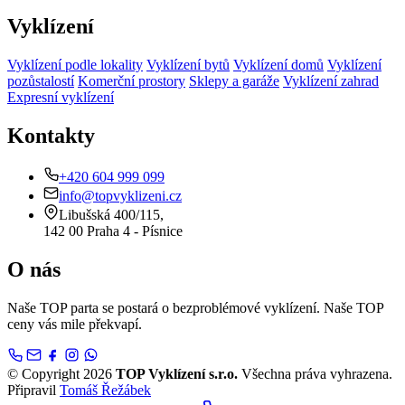
Vyklízení
Vyklízení podle lokality
Vyklízení bytů
Vyklízení domů
Vyklízení
pozůstalostí
Komerční prostory
Sklepy a garáže
Vyklízení zahrad
Expresní vyklízení
Kontakty
+420 604 999 099
info@topvyklizeni.cz
Libušská 400/115,
142 00 Praha 4 - Písnice
O nás
Naše TOP parta se postará o bezproblémové vyklízení. Naše TOP
ceny vás mile překvapí.
© Copyright 2026
TOP Vyklízení s.r.o.
Všechna práva vyhrazena.
Připravil
Tomáš Řežábek