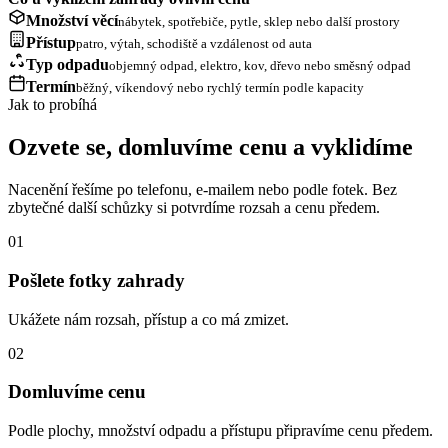
Množství věcí
nábytek, spotřebiče, pytle, sklep nebo další prostory
Přístup
patro, výtah, schodiště a vzdálenost od auta
Typ odpadu
objemný odpad, elektro, kov, dřevo nebo směsný odpad
Termín
běžný, víkendový nebo rychlý termín podle kapacity
Jak to probíhá
Ozvete se, domluvíme cenu a vyklidíme
Nacenění řešíme po telefonu, e-mailem nebo podle fotek. Bez
zbytečné další schůzky si potvrdíme rozsah a cenu předem.
01
Pošlete fotky zahrady
Ukážete nám rozsah, přístup a co má zmizet.
02
Domluvíme cenu
Podle plochy, množství odpadu a přístupu připravíme cenu předem.