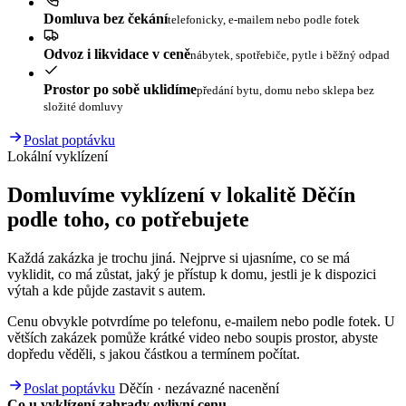
Domluva bez čekání
telefonicky, e-mailem nebo podle fotek
Odvoz i likvidace v ceně
nábytek, spotřebiče, pytle i běžný odpad
Prostor po sobě uklidíme
předání bytu, domu nebo sklepa bez
složité domluvy
Poslat poptávku
Lokální vyklízení
Domluvíme vyklízení v lokalitě Děčín
podle toho, co potřebujete
Každá zakázka je trochu jiná. Nejprve si ujasníme, co se má
vyklidit, co má zůstat, jaký je přístup k domu, jestli je k dispozici
výtah a kde půjde zastavit s autem.
Cenu obvykle potvrdíme po telefonu, e-mailem nebo podle fotek. U
větších zakázek pomůže krátké video nebo soupis prostor, abyste
dopředu věděli, s jakou částkou a termínem počítat.
Poslat poptávku
Děčín · nezávazné nacenění
Co u vyklízení zahrady ovlivní cenu