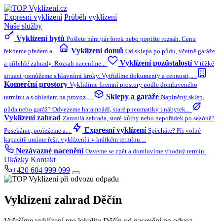
Expresní vyklízení
Průběh vyklízení
Naše služby
Vyklízení bytů
Pošlete nám pár fotek nebo popište rozsah. Cenu
Vyklízení domů
řekneme předem a...
Od sklepa po půdu, včetně garáže
Vyklízení pozůstalostí
a přilehlé zahrady. Rozsah naceníme...
V těžké
situaci pomůžeme s hlavními kroky. Vytřídíme dokumenty a cennosti,...
Komerční prostory
Vyklidíme firemní prostory podle domluveného
Sklepy a garáže
termínu a s ohledem na provoz....
Naplněný sklep,
půda nebo garáž? Odvezeme harampádí, staré pneumatiky i nábytek...
Vyklízení zahrad
Zarostlá zahrada, staré kůlny nebo nepořádek po sezóně?
Expresní vyklízení
Posekáme, prořežeme a...
Spěcháte? Při volné
kapacitě umíme řešit vyklízení i v krátkém termínu....
Nezávazné nacenění
Ozveme se zpět a domluvíme vhodný termín.
Ukázky
Kontakt
+420 604 999 099
Vyklízení zahrad
Děčín
Vyřešíme vyklízení pro lokalitu Děčín od nacenění po odvoz.