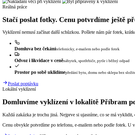
Reálná práce
Stačí poslat fotky. Cenu potvrdíme ještě p
Vyklízení nemusí začínat další schůzkou. Pošlete nám pár fotek, krát
Domluva bez čekání
telefonicky, e-mailem nebo podle fotek
Odvoz i likvidace v ceně
nábytek, spotřebiče, pytle i běžný odpad
Prostor po sobě uklidíme
předání bytu, domu nebo sklepa bez složi
Poslat poptávku
Lokální vyklízení
Domluvíme vyklízení v lokalitě Příbram po
Každá zakázka je trochu jiná. Nejprve si ujasníme, co se má vyklidit, c
Cenu obvykle potvrdíme po telefonu, e-mailem nebo podle fotek. U vě