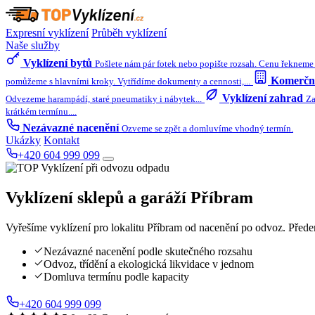
Expresní vyklízení
Průběh vyklízení
Naše služby
Vyklízení bytů
Pošlete nám pár fotek nebo popište rozsah. Cenu řekneme 
Komerční
pomůžeme s hlavními kroky. Vytřídíme dokumenty a cennosti,...
Vyklízení zahrad
Odvezeme harampádí, staré pneumatiky i nábytek...
Za
krátkém termínu....
Nezávazné nacenění
Ozveme se zpět a domluvíme vhodný termín.
Ukázky
Kontakt
+420 604 999 099
Vyklízení sklepů a garáží
Příbram
Vyřešíme vyklízení pro lokalitu Příbram od nacenění po odvoz. Přede
Nezávazné nacenění podle skutečného rozsahu
Odvoz, třídění a ekologická likvidace v jednom
Domluva termínu podle kapacity
+420 604 999 099