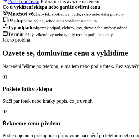
Poslat poptávku
Příbram · nezávazné nacenění
Co u vyklízení sklepa nebo garáže ovlivní cenu
Množství věcí
nábytek, spotřebiče, pytle, sklep nebo další prostory
Přístup
patro, výtah, schodiště a vzdálenost od auta
Typ odpadu
objemný odpad, elektro, kov, dřevo nebo směsný odpad
Termín
běžný, víkendový nebo rychlý termín podle kapacity
Jak to probíhá
Ozvete se, domluvíme cenu a vyklidíme
Nacenění řešíme po telefonu, e-mailem nebo podle fotek. Bez zbytečn
01
Pošlete fotky sklepa
Stačí pár fotek nebo krátký popis, co je uvnitř.
02
Řekneme cenu předem
Podle objemu a přístupnosti připravíme nacenění po telefonu nebo e-m