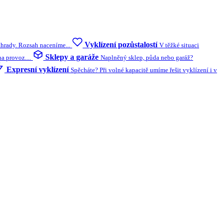
Vyklízení pozůstalostí
ahrady. Rozsah naceníme...
V těžké situaci
Sklepy a garáže
 provoz....
Naplněný sklep, půda nebo garáž?
Expresní vyklízení
Spěcháte? Při volné kapacitě umíme řešit vyklízení i v