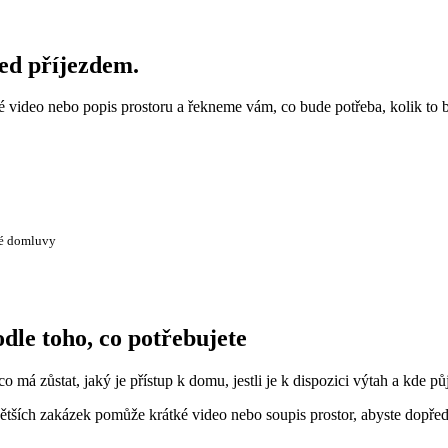
řed příjezdem.
ké video nebo popis prostoru a řekneme vám, co bude potřeba, kolik to 
té domluvy
dle toho, co potřebujete
o má zůstat, jaký je přístup k domu, jestli je k dispozici výtah a kde pů
tších zakázek pomůže krátké video nebo soupis prostor, abyste dopředu