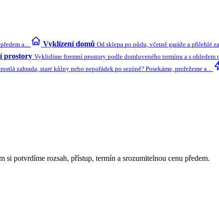
Vyklízení domů
předem a...
Od sklepa po půdu, včetně garáže a přilehlé z
 prostory
Vyklidíme firemní prostory podle domluveného termínu a s ohledem na
rostlá zahrada, staré kůlny nebo nepořádek po sezóně? Posekáme, prořežeme a...
m si potvrdíme rozsah, přístup, termín a srozumitelnou cenu předem.