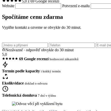
5,0 z 69 Google recenzí
Website
Potvrzení e-mailu
Spočítáme cenu zdarma
Vyplňte kontakt a ozveme se obvykle do 30 minut.
Nezávazné · odpověď obvykle do 30 minut
5,0
69 Google recenzí
hodnocení zákazníků
Termín podle kapacity
i krátký termín
Ekolikvidace
doklad o odvozu
Telefonická domluva
7 dní v týdnu