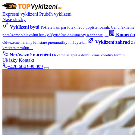
Expresní vyklízení
Průběh vyklízení
Naše služby
Vyklízení bytů
Pošlete nám pár fotek nebo popište rozsah. Cenu řekneme 
Komerční
pomůžeme s hlavními kroky. Vytřídíme dokumenty a cennosti,...
Vyklízení zahrad
Odvezeme harampádí, staré pneumatiky i nábytek...
Za
krátkém termínu....
Nezávazné nacenění
Ozveme se zpět a domluvíme vhodný termín.
Ukázky
Kontakt
+420 604 999 099