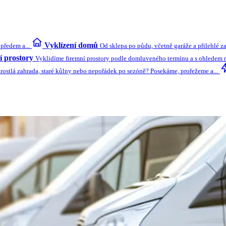
Vyklízení domů
předem a...
Od sklepa po půdu, včetně garáže a přilehlé z
 prostory
Vyklidíme firemní prostory podle domluveného termínu a s ohledem na
rostlá zahrada, staré kůlny nebo nepořádek po sezóně? Posekáme, prořežeme a...