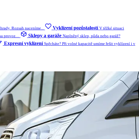
Vyklízení pozůstalostí
ahrady. Rozsah naceníme...
V těžké situaci
Sklepy a garáže
 provoz....
Naplněný sklep, půda nebo garáž?
Expresní vyklízení
Spěcháte? Při volné kapacitě umíme řešit vyklízení i v