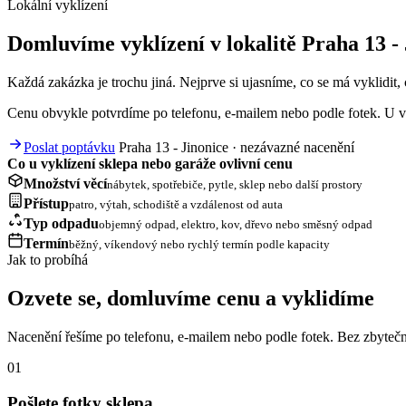
Lokální vyklízení
Domluvíme vyklízení v lokalitě Praha 13 - 
Každá zakázka je trochu jiná. Nejprve si ujasníme, co se má vyklidit, c
Cenu obvykle potvrdíme po telefonu, e-mailem nebo podle fotek. U vě
Poslat poptávku
Praha 13 - Jinonice · nezávazné nacenění
Co u vyklízení sklepa nebo garáže ovlivní cenu
Množství věcí
nábytek, spotřebiče, pytle, sklep nebo další prostory
Přístup
patro, výtah, schodiště a vzdálenost od auta
Typ odpadu
objemný odpad, elektro, kov, dřevo nebo směsný odpad
Termín
běžný, víkendový nebo rychlý termín podle kapacity
Jak to probíhá
Ozvete se, domluvíme cenu a vyklidíme
Nacenění řešíme po telefonu, e-mailem nebo podle fotek. Bez zbytečn
01
Pošlete fotky sklepa