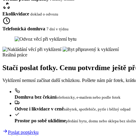
Ekolikvidace
doklad o odvozu
Telefonická domluva
7 dní v týdnu
Reálná práce
Stačí poslat fotky. Cenu potvrdíme ještě p
Vyklízení nemusí začínat další schůzkou. Pošlete nám pár fotek, krát
Domluva bez čekání
telefonicky, e-mailem nebo podle fotek
Odvoz i likvidace v ceně
nábytek, spotřebiče, pytle i běžný odpad
Prostor po sobě uklidíme
předání bytu, domu nebo sklepa bez složi
Poslat poptávku