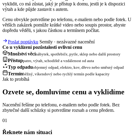
vyklidit, co má zůstat, jaký je přístup k domu, jestli je k dispozici
výtah a kde půjde zastavit s autem.
Cenu obvykle potvrdíme po telefonu, e-mailem nebo podle fotek. U
větších zakázek pomůže krátké video nebo soupis prostor, abyste
dopředu věděli, s jakou částkou a termínem počítat.
Poslat poptávku
Semily · nezávazné nacenění
Co u vyklízení pozůstalosti ovlivní cenu
Množství věcí
nábytek, spotřebiče, pytle, sklep nebo další prostory
Přístup
patro, výtah, schodiště a vzdálenost od auta
Typ odpadu
objemný odpad, elektro, kov, dřevo nebo směsný odpad
Termín
běžný, víkendový nebo rychlý termín podle kapacity
Jak to probíhá
Ozvete se, domluvíme cenu a vyklidíme
Nacenění řešíme po telefonu, e-mailem nebo podle fotek. Bez
zbytečné další schůzky si potvrdíme rozsah a cenu předem.
01
Řeknete nám situaci