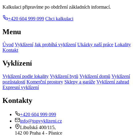
Kalkulaci připravíme po obdržení základních informací.
+420 604 999 099
Chci kalkulaci
Menu
Úvod
Vyklízení
Jak probíhá vyklízení
Ukázky naší práce
Lokality
Kontakt
Vyklízení
Vyklízení podle lokality
Vyklízení bytů
Vyklízení domů
Vyklízení
pozůstalostí
Komerční prostory
Sklepy a garáže
Vyklízení zahrad
Expresní vyklízení
Kontakty
+420 604 999 099
info@topvyklizeni.cz
Libušská 400/115,
142 00 Praha 4 - Písnice