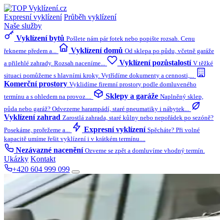
Expresní vyklízení
Průběh vyklízení
Naše služby
Vyklízení bytů
Pošlete nám pár fotek nebo popište rozsah. Cenu
Vyklízení domů
řekneme předem a...
Od sklepa po půdu, včetně garáže
Vyklízení pozůstalostí
a přilehlé zahrady. Rozsah naceníme...
V těžké
situaci pomůžeme s hlavními kroky. Vytřídíme dokumenty a cennosti,...
Komerční prostory
Vyklidíme firemní prostory podle domluveného
Sklepy a garáže
termínu a s ohledem na provoz....
Naplněný sklep,
půda nebo garáž? Odvezeme harampádí, staré pneumatiky i nábytek...
Vyklízení zahrad
Zarostlá zahrada, staré kůlny nebo nepořádek po sezóně?
Expresní vyklízení
Posekáme, prořežeme a...
Spěcháte? Při volné
kapacitě umíme řešit vyklízení i v krátkém termínu....
Nezávazné nacenění
Ozveme se zpět a domluvíme vhodný termín.
Ukázky
Kontakt
+420 604 999 099