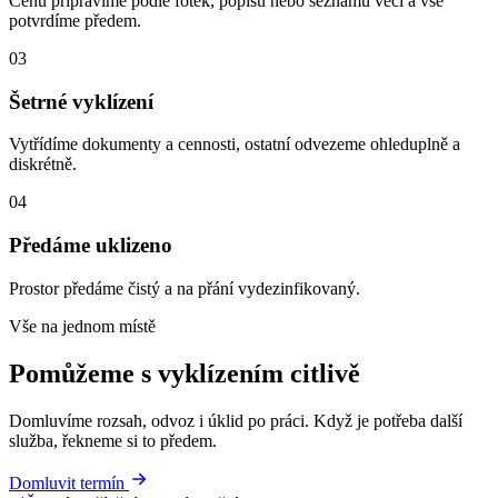
Cenu připravíme podle fotek, popisu nebo seznamu věcí a vše
potvrdíme předem.
03
Šetrné vyklízení
Vytřídíme dokumenty a cennosti, ostatní odvezeme ohleduplně a
diskrétně.
04
Předáme uklizeno
Prostor předáme čistý a na přání vydezinfikovaný.
Vše na jednom místě
Pomůžeme s vyklízením citlivě
Domluvíme rozsah, odvoz i úklid po práci. Když je potřeba další
služba, řekneme si to předem.
Domluvit termín