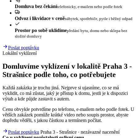
Domluva bez čekání
telefonicky, e-mailem nebo podle fotek
Odvoz i likvidace v ceně
nábytek, spotřebiče, pytle i běžný odpad
Prostor po sobě uklidíme
předání bytu, domu nebo sklepa bez
složité domluvy
Poslat poptávku
Lokální vyklízení
Domluvíme vyklízení v lokalitě Praha 3 -
Strašnice podle toho, co potřebujete
Každá zakázka je trochu jiná. Nejprve si ujasníme, co se má
vyklidit, co má zůstat, jaký je přístup k domu, jestli je k dispozici
výtah a kde půjde zastavit s autem.
Cenu obvykle potvrdíme po telefonu, e-mailem nebo podle fotek. U
větších zakázek pomůže krátké video nebo soupis prostor, abyste
dopředu věděli, s jakou částkou a termínem počítat.
Poslat poptávku
Praha 3 - Strašnice · nezávazné nacenění
Co u vyklízení pozůstalosti ovlivní cenu