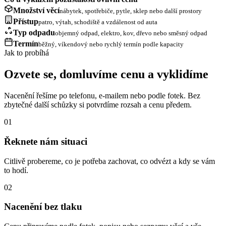
Množství věcí
nábytek, spotřebiče, pytle, sklep nebo další prostory
Přístup
patro, výtah, schodiště a vzdálenost od auta
Typ odpadu
objemný odpad, elektro, kov, dřevo nebo směsný odpad
Termín
běžný, víkendový nebo rychlý termín podle kapacity
Jak to probíhá
Ozvete se, domluvíme cenu a vyklidíme
Nacenění řešíme po telefonu, e-mailem nebo podle fotek. Bez
zbytečné další schůzky si potvrdíme rozsah a cenu předem.
01
Řeknete nám situaci
Citlivě probereme, co je potřeba zachovat, co odvézt a kdy se vám
to hodí.
02
Nacenění bez tlaku