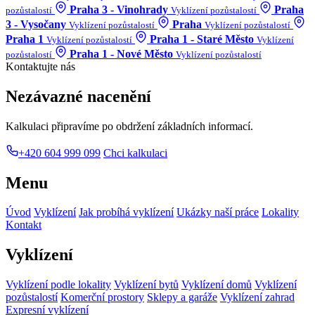
Praha 3 - Vinohrady
Praha
pozůstalostí
Vyklízení pozůstalostí
3 - Vysočany
Praha
Vyklízení pozůstalostí
Vyklízení pozůstalostí
Praha 1
Praha 1 - Staré Město
Vyklízení pozůstalostí
Vyklízení
Praha 1 - Nové Město
pozůstalostí
Vyklízení pozůstalostí
Kontaktujte nás
Nezávazné nacenění
Kalkulaci připravíme po obdržení základních informací.
+420 604 999 099
Chci kalkulaci
Menu
Úvod
Vyklízení
Jak probíhá vyklízení
Ukázky naší práce
Lokality
Kontakt
Vyklízení
Vyklízení podle lokality
Vyklízení bytů
Vyklízení domů
Vyklízení
pozůstalostí
Komerční prostory
Sklepy a garáže
Vyklízení zahrad
Expresní vyklízení