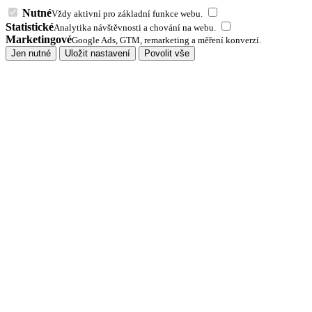
Nutné
Vždy aktivní pro základní funkce webu.
Statistické
Analytika návštěvnosti a chování na webu.
Marketingové
Google Ads, GTM, remarketing a měření konverzí.
Jen nutné
Uložit nastavení
Povolit vše