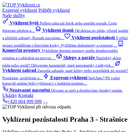
Expresní vyklízení
Průběh vyklízení
Naše služby
Vyklízení bytů
Pošlete nám pár fotek nebo popište rozsah. Cenu
Vyklízení domů
řekneme předem a...
Od sklepa po půdu, včetně garáže
Vyklízení pozůstalostí
a přilehlé zahrady. Rozsah naceníme...
V těžké
situaci pomůžeme s hlavními kroky. Vytřídíme dokumenty a cennosti,...
Komerční prostory
Vyklidíme firemní prostory podle domluveného
Sklepy a garáže
termínu a s ohledem na provoz....
Naplněný sklep,
půda nebo garáž? Odvezeme harampádí, staré pneumatiky i nábytek...
Vyklízení zahrad
Zarostlá zahrada, staré kůlny nebo nepořádek po sezóně?
Expresní vyklízení
Posekáme, prořežeme a...
Spěcháte? Při volné
kapacitě umíme řešit vyklízení i v krátkém termínu....
Nezávazné nacenění
Ozveme se zpět a domluvíme vhodný termín.
Ukázky
Kontakt
+420 604 999 099
Vyklízení pozůstalostí
Praha 3 - Strašnice
Vyřešíme vyklízení pro lokalitu Praha 3 - Strašnice od nacenění po