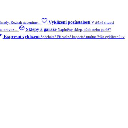
Vyklízení pozůstalostí
ahrady. Rozsah naceníme...
V těžké situaci
Sklepy a garáže
 provoz....
Naplněný sklep, půda nebo garáž?
Expresní vyklízení
Spěcháte? Při volné kapacitě umíme řešit vyklízení i v