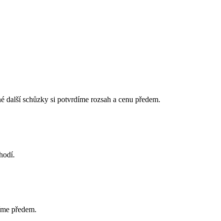
é další schůzky si potvrdíme rozsah a cenu předem.
hodí.
díme předem.