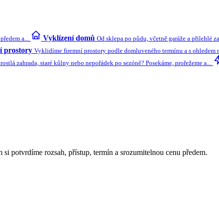
Vyklízení domů
předem a...
Od sklepa po půdu, včetně garáže a přilehlé z
 prostory
Vyklidíme firemní prostory podle domluveného termínu a s ohledem na
rostlá zahrada, staré kůlny nebo nepořádek po sezóně? Posekáme, prořežeme a...
 si potvrdíme rozsah, přístup, termín a srozumitelnou cenu předem.