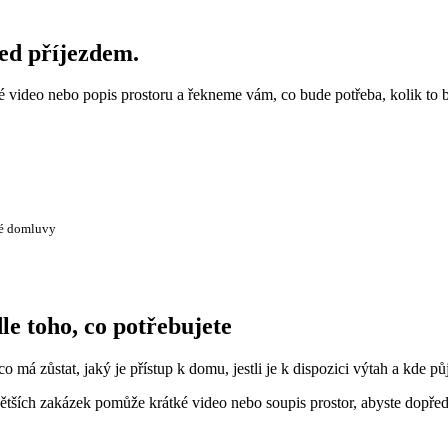
řed příjezdem.
ké video nebo popis prostoru a řekneme vám, co bude potřeba, kolik to 
té domluvy
le toho, co potřebujete
o má zůstat, jaký je přístup k domu, jestli je k dispozici výtah a kde pů
tších zakázek pomůže krátké video nebo soupis prostor, abyste dopředu