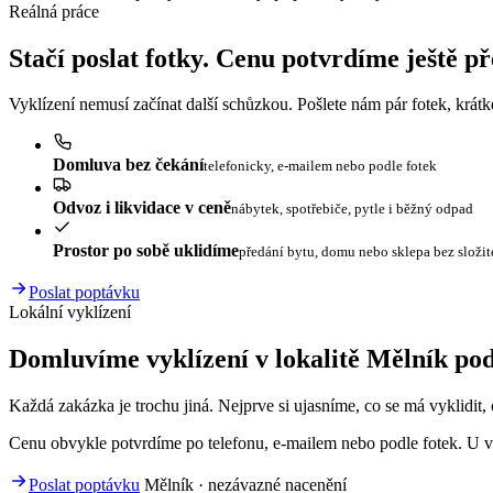
Reálná práce
Stačí poslat fotky. Cenu potvrdíme ještě p
Vyklízení nemusí začínat další schůzkou. Pošlete nám pár fotek, krát
Domluva bez čekání
telefonicky, e-mailem nebo podle fotek
Odvoz i likvidace v ceně
nábytek, spotřebiče, pytle i běžný odpad
Prostor po sobě uklidíme
předání bytu, domu nebo sklepa bez složi
Poslat poptávku
Lokální vyklízení
Domluvíme vyklízení v lokalitě Mělník pod
Každá zakázka je trochu jiná. Nejprve si ujasníme, co se má vyklidit, c
Cenu obvykle potvrdíme po telefonu, e-mailem nebo podle fotek. U vě
Poslat poptávku
Mělník · nezávazné nacenění