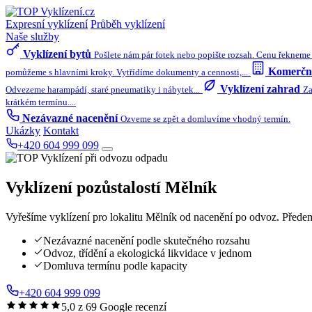
Expresní vyklízení
Průběh vyklízení
Naše služby
Vyklízení bytů
Pošlete nám pár fotek nebo popište rozsah. Cenu řekneme 
Komerční
pomůžeme s hlavními kroky. Vytřídíme dokumenty a cennosti,...
Vyklízení zahrad
Odvezeme harampádí, staré pneumatiky i nábytek...
Za
krátkém termínu....
Nezávazné nacenění
Ozveme se zpět a domluvíme vhodný termín.
Ukázky
Kontakt
+420 604 999 099
Vyklízení pozůstalostí
Mělník
Vyřešíme vyklízení pro lokalitu Mělník od nacenění po odvoz. Předem
Nezávazné nacenění podle skutečného rozsahu
Odvoz, třídění a ekologická likvidace v jednom
Domluva termínu podle kapacity
+420 604 999 099
5,0 z 69 Google recenzí