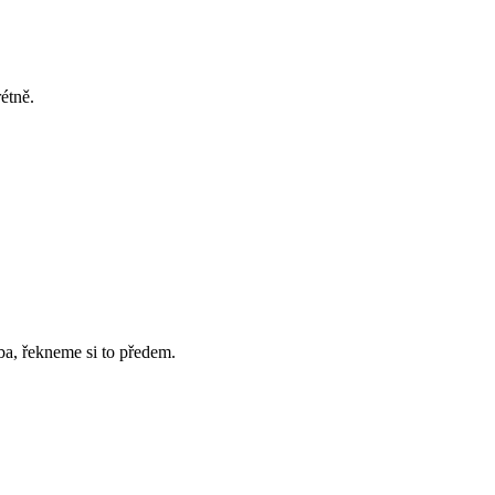
étně.
ba, řekneme si to předem.