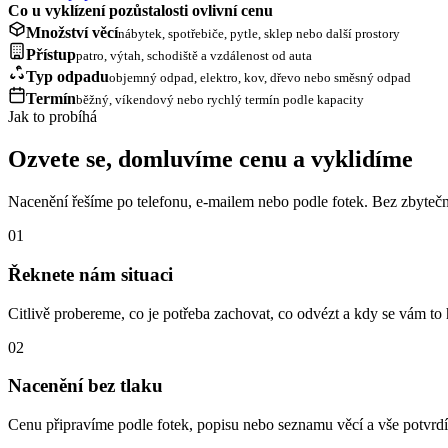
Co u vyklízení pozůstalosti ovlivní cenu
Množství věcí
nábytek, spotřebiče, pytle, sklep nebo další prostory
Přístup
patro, výtah, schodiště a vzdálenost od auta
Typ odpadu
objemný odpad, elektro, kov, dřevo nebo směsný odpad
Termín
běžný, víkendový nebo rychlý termín podle kapacity
Jak to probíhá
Ozvete se, domluvíme cenu a vyklidíme
Nacenění řešíme po telefonu, e-mailem nebo podle fotek. Bez zbytečn
01
Řeknete nám situaci
Citlivě probereme, co je potřeba zachovat, co odvézt a kdy se vám to 
02
Nacenění bez tlaku
Cenu připravíme podle fotek, popisu nebo seznamu věcí a vše potvr