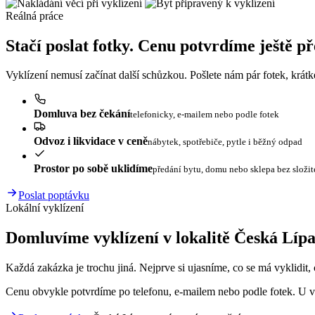
Reálná práce
Stačí poslat fotky. Cenu potvrdíme ještě p
Vyklízení nemusí začínat další schůzkou. Pošlete nám pár fotek, krát
Domluva bez čekání
telefonicky, e-mailem nebo podle fotek
Odvoz i likvidace v ceně
nábytek, spotřebiče, pytle i běžný odpad
Prostor po sobě uklidíme
předání bytu, domu nebo sklepa bez složi
Poslat poptávku
Lokální vyklízení
Domluvíme vyklízení v lokalitě Česká Lípa
Každá zakázka je trochu jiná. Nejprve si ujasníme, co se má vyklidit, c
Cenu obvykle potvrdíme po telefonu, e-mailem nebo podle fotek. U vě