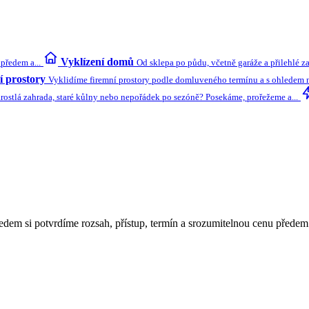
Vyklízení domů
předem a...
Od sklepa po půdu, včetně garáže a přilehlé z
 prostory
Vyklidíme firemní prostory podle domluveného termínu a s ohledem na
rostlá zahrada, staré kůlny nebo nepořádek po sezóně? Posekáme, prořežeme a...
edem si potvrdíme rozsah, přístup, termín a srozumitelnou cenu předem