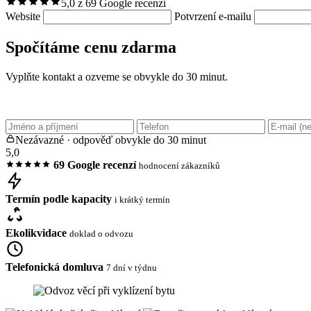
5,0 z 69 Google recenzí
Website
Potvrzení e-mailu
Spočítáme cenu zdarma
Vyplňte kontakt a ozveme se obvykle do 30 minut.
Nezávazné · odpověď obvykle do 30 minut
5,0
69 Google recenzí
hodnocení zákazníků
Termín podle kapacity
i krátký termín
Ekolikvidace
doklad o odvozu
Telefonická domluva
7 dní v týdnu