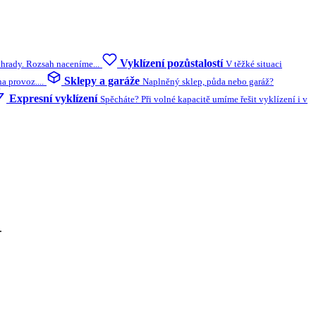
Vyklízení pozůstalostí
ahrady. Rozsah naceníme...
V těžké situaci
Sklepy a garáže
 provoz....
Naplněný sklep, půda nebo garáž?
Expresní vyklízení
Spěcháte? Při volné kapacitě umíme řešit vyklízení i v
.