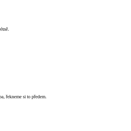
étně.
ba, řekneme si to předem.