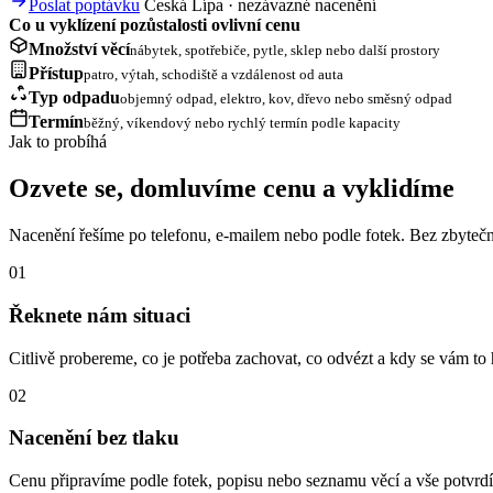
Poslat poptávku
Česká Lípa · nezávazné nacenění
Co u vyklízení pozůstalosti ovlivní cenu
Množství věcí
nábytek, spotřebiče, pytle, sklep nebo další prostory
Přístup
patro, výtah, schodiště a vzdálenost od auta
Typ odpadu
objemný odpad, elektro, kov, dřevo nebo směsný odpad
Termín
běžný, víkendový nebo rychlý termín podle kapacity
Jak to probíhá
Ozvete se, domluvíme cenu a vyklidíme
Nacenění řešíme po telefonu, e-mailem nebo podle fotek. Bez zbytečn
01
Řeknete nám situaci
Citlivě probereme, co je potřeba zachovat, co odvézt a kdy se vám to 
02
Nacenění bez tlaku
Cenu připravíme podle fotek, popisu nebo seznamu věcí a vše potvr