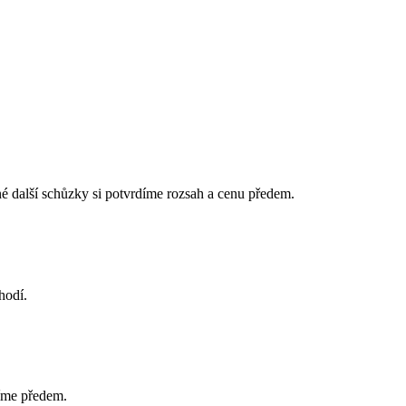
é další schůzky si potvrdíme rozsah a cenu předem.
hodí.
díme předem.