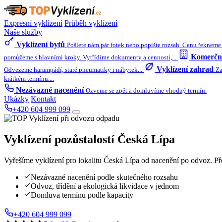
Expresní vyklízení
Průběh vyklízení
Naše služby
Vyklízení bytů
Pošlete nám pár fotek nebo popište rozsah. Cenu řekneme 
Komerční
pomůžeme s hlavními kroky. Vytřídíme dokumenty a cennosti,...
Vyklízení zahrad
Odvezeme harampádí, staré pneumatiky i nábytek...
Za
krátkém termínu....
Nezávazné nacenění
Ozveme se zpět a domluvíme vhodný termín.
Ukázky
Kontakt
+420 604 999 099
Vyklízení pozůstalostí
Česká Lípa
Vyřešíme vyklízení pro lokalitu Česká Lípa od nacenění po odvoz. Př
Nezávazné nacenění podle skutečného rozsahu
Odvoz, třídění a ekologická likvidace v jednom
Domluva termínu podle kapacity
+420 604 999 099