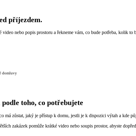
řed příjezdem.
ké video nebo popis prostoru a řekneme vám, co bude potřeba, kolik to 
té domluvy
 podle toho, co potřebujete
o má zůstat, jaký je přístup k domu, jestli je k dispozici výtah a kde pů
tších zakázek pomůže krátké video nebo soupis prostor, abyste dopředu