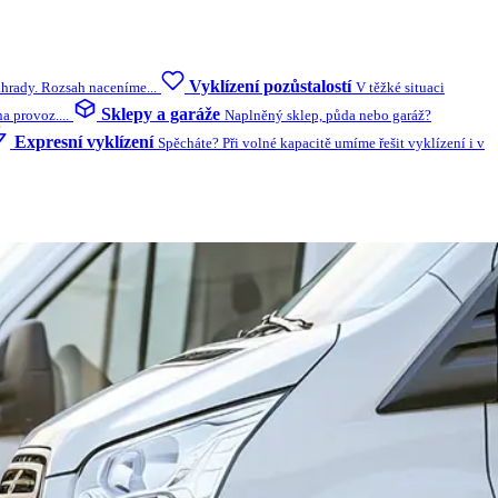
Vyklízení pozůstalostí
ahrady. Rozsah naceníme...
V těžké situaci
Sklepy a garáže
 provoz....
Naplněný sklep, půda nebo garáž?
Expresní vyklízení
Spěcháte? Při volné kapacitě umíme řešit vyklízení i v