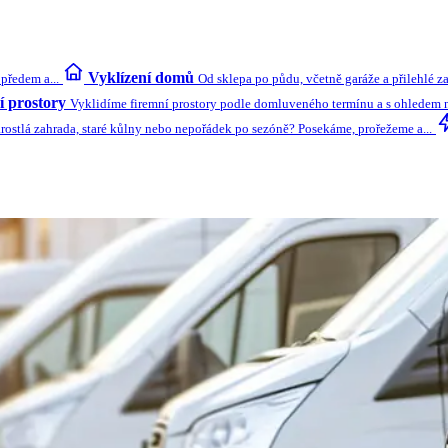
Vyklízení domů
předem a...
Od sklepa po půdu, včetně garáže a přilehlé z
 prostory
Vyklidíme firemní prostory podle domluveného termínu a s ohledem na
rostlá zahrada, staré kůlny nebo nepořádek po sezóně? Posekáme, prořežeme a...