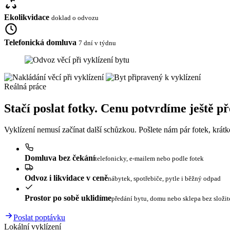
Ekolikvidace
doklad o odvozu
Telefonická domluva
7 dní v týdnu
Reálná práce
Stačí poslat fotky. Cenu potvrdíme ještě p
Vyklízení nemusí začínat další schůzkou. Pošlete nám pár fotek, krát
Domluva bez čekání
telefonicky, e-mailem nebo podle fotek
Odvoz i likvidace v ceně
nábytek, spotřebiče, pytle i běžný odpad
Prostor po sobě uklidíme
předání bytu, domu nebo sklepa bez složi
Poslat poptávku
Lokální vyklízení