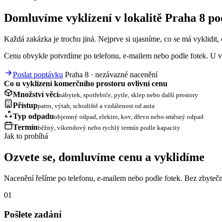
Domluvíme vyklízení v lokalitě Praha 8 pod
Každá zakázka je trochu jiná. Nejprve si ujasníme, co se má vyklidit, c
Cenu obvykle potvrdíme po telefonu, e-mailem nebo podle fotek. U vě
Poslat poptávku
Praha 8 · nezávazné nacenění
Co u vyklízení komerčního prostoru ovlivní cenu
Množství věcí
nábytek, spotřebiče, pytle, sklep nebo další prostory
Přístup
patro, výtah, schodiště a vzdálenost od auta
Typ odpadu
objemný odpad, elektro, kov, dřevo nebo směsný odpad
Termín
běžný, víkendový nebo rychlý termín podle kapacity
Jak to probíhá
Ozvete se, domluvíme cenu a vyklidíme
Nacenění řešíme po telefonu, e-mailem nebo podle fotek. Bez zbytečn
01
Pošlete zadání