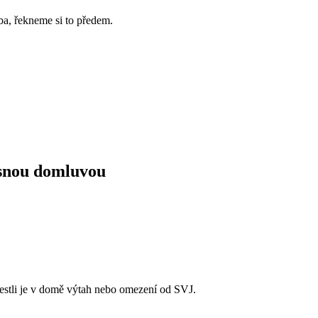
ba, řekneme si to předem.
asnou domluvou
 jestli je v domě výtah nebo omezení od SVJ.