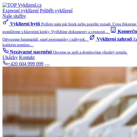
Expresní vyklízení
Průběh vyklízení
Naše služby
Vyklízení bytů
Pošlete nám pár fotek nebo popište rozsah. Cenu řekneme 
Komerční
pomůžeme s hlavními kroky. Vytřídíme dokumenty a cennosti,...
Vyklízení zahrad
Odvezeme harampádí, staré pneumatiky i nábytek...
Za
krátkém termínu....
Nezávazné nacenění
Ozveme se zpět a domluvíme vhodný termín.
Ukázky
Kontakt
+420 604 999 099