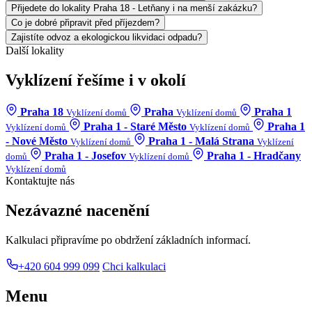
Přijedete do lokality Praha 18 - Letňany i na menší zakázku?
Co je dobré připravit před příjezdem?
Zajistíte odvoz a ekologickou likvidaci odpadu?
Další lokality
Vyklízení řešíme i v okolí
Praha 18
Praha
Praha 1
Vyklízení domů
Vyklízení domů
Praha 1 - Staré Město
Praha 1
Vyklízení domů
Vyklízení domů
- Nové Město
Praha 1 - Malá Strana
Vyklízení domů
Vyklízení
Praha 1 - Josefov
Praha 1 - Hradčany
domů
Vyklízení domů
Vyklízení domů
Kontaktujte nás
Nezávazné nacenění
Kalkulaci připravíme po obdržení základních informací.
+420 604 999 099
Chci kalkulaci
Menu