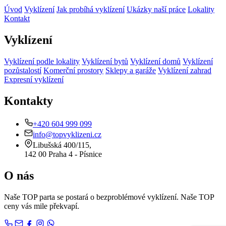
Úvod
Vyklízení
Jak probíhá vyklízení
Ukázky naší práce
Lokality
Kontakt
Vyklízení
Vyklízení podle lokality
Vyklízení bytů
Vyklízení domů
Vyklízení
pozůstalostí
Komerční prostory
Sklepy a garáže
Vyklízení zahrad
Expresní vyklízení
Kontakty
+420 604 999 099
info@topvyklizeni.cz
Libušská 400/115,
142 00 Praha 4 - Písnice
O nás
Naše TOP parta se postará o bezproblémové vyklízení. Naše TOP
ceny vás mile překvapí.