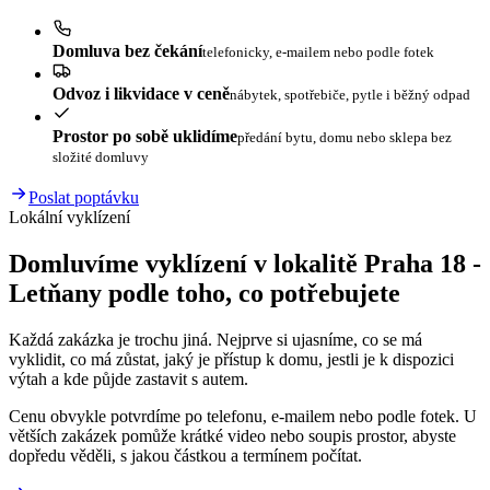
Domluva bez čekání
telefonicky, e-mailem nebo podle fotek
Odvoz i likvidace v ceně
nábytek, spotřebiče, pytle i běžný odpad
Prostor po sobě uklidíme
předání bytu, domu nebo sklepa bez
složité domluvy
Poslat poptávku
Lokální vyklízení
Domluvíme vyklízení v lokalitě Praha 18 -
Letňany podle toho, co potřebujete
Každá zakázka je trochu jiná. Nejprve si ujasníme, co se má
vyklidit, co má zůstat, jaký je přístup k domu, jestli je k dispozici
výtah a kde půjde zastavit s autem.
Cenu obvykle potvrdíme po telefonu, e-mailem nebo podle fotek. U
větších zakázek pomůže krátké video nebo soupis prostor, abyste
dopředu věděli, s jakou částkou a termínem počítat.