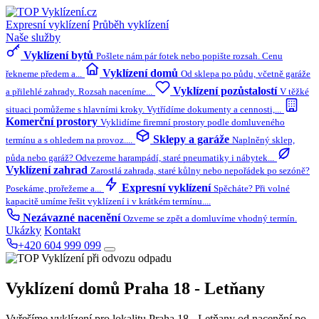
Expresní vyklízení
Průběh vyklízení
Naše služby
Vyklízení bytů
Pošlete nám pár fotek nebo popište rozsah. Cenu
Vyklízení domů
řekneme předem a...
Od sklepa po půdu, včetně garáže
Vyklízení pozůstalostí
a přilehlé zahrady. Rozsah naceníme...
V těžké
situaci pomůžeme s hlavními kroky. Vytřídíme dokumenty a cennosti,...
Komerční prostory
Vyklidíme firemní prostory podle domluveného
Sklepy a garáže
termínu a s ohledem na provoz....
Naplněný sklep,
půda nebo garáž? Odvezeme harampádí, staré pneumatiky i nábytek...
Vyklízení zahrad
Zarostlá zahrada, staré kůlny nebo nepořádek po sezóně?
Expresní vyklízení
Posekáme, prořežeme a...
Spěcháte? Při volné
kapacitě umíme řešit vyklízení i v krátkém termínu....
Nezávazné nacenění
Ozveme se zpět a domluvíme vhodný termín.
Ukázky
Kontakt
+420 604 999 099
Vyklízení domů
Praha 18 - Letňany
Vyřešíme vyklízení pro lokalitu Praha 18 - Letňany od nacenění po