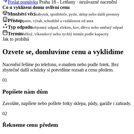
Poslat poptávku
Praha 18 - Letňany · nezávazné nacenění
Co u vyklízení domu ovlivní cenu
Množství věcí
nábytek, spotřebiče, pytle, sklep nebo další prostory
Přístup
patro, výtah, schodiště a vzdálenost od auta
Typ odpadu
objemný odpad, elektro, kov, dřevo nebo směsný odpad
Termín
běžný, víkendový nebo rychlý termín podle kapacity
Jak to probíhá
Ozvete se, domluvíme cenu a vyklidíme
Nacenění řešíme po telefonu, e-mailem nebo podle fotek. Bez
zbytečné další schůzky si potvrdíme rozsah a cenu předem.
01
Popíšete nám dům
Zavoláte, napíšete nebo pošlete fotky sklepa, půdy, garáže i zahrady.
02
Řekneme cenu předem