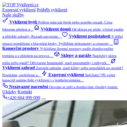
Expresní vyklízení
Průběh vyklízení
Naše služby
Vyklízení bytů
Pošlete nám pár fotek nebo popište rozsah. Cenu
Vyklízení domů
řekneme předem a...
Od sklepa po půdu, včetně garáže
Vyklízení pozůstalostí
a přilehlé zahrady. Rozsah naceníme...
V těžké
situaci pomůžeme s hlavními kroky. Vytřídíme dokumenty a cennosti,...
Komerční prostory
Vyklidíme firemní prostory podle domluveného
Sklepy a garáže
termínu a s ohledem na provoz....
Naplněný sklep,
půda nebo garáž? Odvezeme harampádí, staré pneumatiky i nábytek...
Vyklízení zahrad
Zarostlá zahrada, staré kůlny nebo nepořádek po sezóně?
Expresní vyklízení
Posekáme, prořežeme a...
Spěcháte? Při volné
kapacitě umíme řešit vyklízení i v krátkém termínu....
Nezávazné nacenění
Ozveme se zpět a domluvíme vhodný termín.
Ukázky
Kontakt
+420 604 999 099