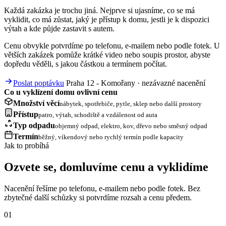
Každá zakázka je trochu jiná. Nejprve si ujasníme, co se má
vyklidit, co má zůstat, jaký je přístup k domu, jestli je k dispozici
výtah a kde půjde zastavit s autem.
Cenu obvykle potvrdíme po telefonu, e-mailem nebo podle fotek. U
větších zakázek pomůže krátké video nebo soupis prostor, abyste
dopředu věděli, s jakou částkou a termínem počítat.
Poslat poptávku
Praha 12 - Komořany · nezávazné nacenění
Co u vyklízení domu ovlivní cenu
Množství věcí
nábytek, spotřebiče, pytle, sklep nebo další prostory
Přístup
patro, výtah, schodiště a vzdálenost od auta
Typ odpadu
objemný odpad, elektro, kov, dřevo nebo směsný odpad
Termín
běžný, víkendový nebo rychlý termín podle kapacity
Jak to probíhá
Ozvete se, domluvíme cenu a vyklidíme
Nacenění řešíme po telefonu, e-mailem nebo podle fotek. Bez
zbytečné další schůzky si potvrdíme rozsah a cenu předem.
01