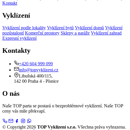
Kontakt
Vyklízení
Vyklízení podle lokality
Vyklízení bytů
Vyklízení domů
Vyklízení
pozůstalostí
Komerční prostory
Sklepy a garáže
Vyklízení zahrad
Expresní vyklízení
Kontakty
+420 604 999 099
info@topvyklizeni.cz
Libušská 400/115,
142 00 Praha 4 - Písnice
O nás
Naše TOP parta se postará o bezproblémové vyklízení. Naše TOP
ceny vás mile překvapí.
© Copyright 2026
TOP Vyklízení s.r.o.
Všechna práva vyhrazena.