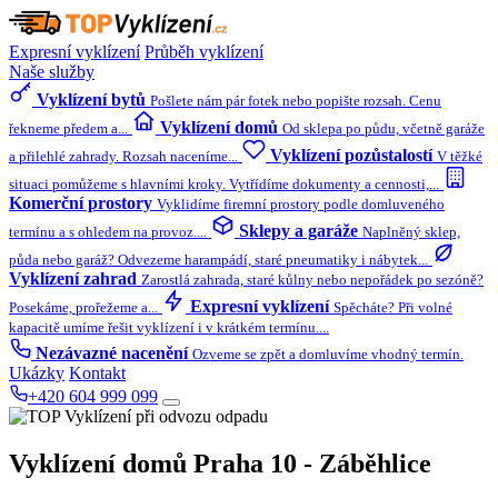
Expresní vyklízení
Průběh vyklízení
Naše služby
Vyklízení bytů
Pošlete nám pár fotek nebo popište rozsah. Cenu
Vyklízení domů
řekneme předem a...
Od sklepa po půdu, včetně garáže
Vyklízení pozůstalostí
a přilehlé zahrady. Rozsah naceníme...
V těžké
situaci pomůžeme s hlavními kroky. Vytřídíme dokumenty a cennosti,...
Komerční prostory
Vyklidíme firemní prostory podle domluveného
Sklepy a garáže
termínu a s ohledem na provoz....
Naplněný sklep,
půda nebo garáž? Odvezeme harampádí, staré pneumatiky i nábytek...
Vyklízení zahrad
Zarostlá zahrada, staré kůlny nebo nepořádek po sezóně?
Expresní vyklízení
Posekáme, prořežeme a...
Spěcháte? Při volné
kapacitě umíme řešit vyklízení i v krátkém termínu....
Nezávazné nacenění
Ozveme se zpět a domluvíme vhodný termín.
Ukázky
Kontakt
+420 604 999 099
Vyklízení domů
Praha 10 - Záběhlice