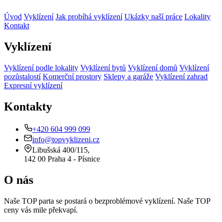
Úvod
Vyklízení
Jak probíhá vyklízení
Ukázky naší práce
Lokality
Kontakt
Vyklízení
Vyklízení podle lokality
Vyklízení bytů
Vyklízení domů
Vyklízení
pozůstalostí
Komerční prostory
Sklepy a garáže
Vyklízení zahrad
Expresní vyklízení
Kontakty
+420 604 999 099
info@topvyklizeni.cz
Libušská 400/115,
142 00 Praha 4 - Písnice
O nás
Naše TOP parta se postará o bezproblémové vyklízení. Naše TOP
ceny vás mile překvapí.