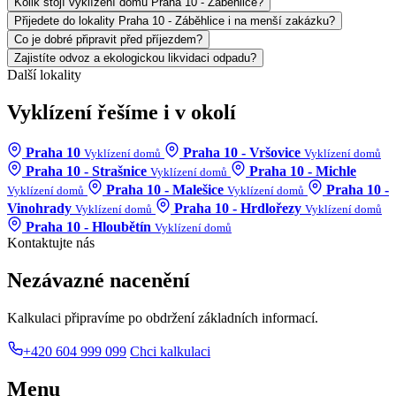
Kolik stojí vyklízení domu Praha 10 - Záběhlice?
Přijedete do lokality Praha 10 - Záběhlice i na menší zakázku?
Co je dobré připravit před příjezdem?
Zajistíte odvoz a ekologickou likvidaci odpadu?
Další lokality
Vyklízení řešíme i v okolí
Praha 10
Praha 10 - Vršovice
Vyklízení domů
Vyklízení domů
Praha 10 - Strašnice
Praha 10 - Michle
Vyklízení domů
Praha 10 - Malešice
Praha 10 -
Vyklízení domů
Vyklízení domů
Vinohrady
Praha 10 - Hrdlořezy
Vyklízení domů
Vyklízení domů
Praha 10 - Hloubětín
Vyklízení domů
Kontaktujte nás
Nezávazné nacenění
Kalkulaci připravíme po obdržení základních informací.
+420 604 999 099
Chci kalkulaci
Menu