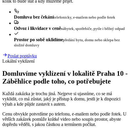
kolik to bude stát a kdy můžeme přijet.
Domluva bez čekání
telefonicky, e-mailem nebo podle fotek
Odvoz i likvidace v ceně
nábytek, spotřebiče, pytle i běžný odpad
Prostor po sobě uklidíme
předání bytu, domu nebo sklepa bez
složité domluvy
Poslat poptávku
Lokální vyklízení
Domluvíme vyklízení v lokalitě Praha 10 -
Záběhlice podle toho, co potřebujete
Každá zakázka je trochu jiná. Nejprve si ujasníme, co se má
vyklidit, co má zůstat, jaký je přístup k domu, jestli je k dispozici
výtah a kde půjde zastavit s autem.
Cenu obvykle potvrdíme po telefonu, e-mailem nebo podle fotek. U
větších zakázek pomůže krátké video nebo soupis prostor, abyste
dopředu věděli, s jakou částkou a termínem počítat.