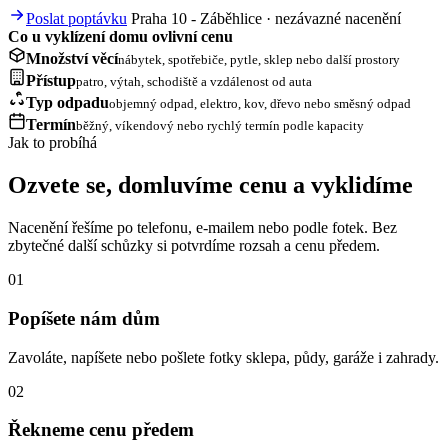
Poslat poptávku
Praha 10 - Záběhlice · nezávazné nacenění
Co u vyklízení domu ovlivní cenu
Množství věcí
nábytek, spotřebiče, pytle, sklep nebo další prostory
Přístup
patro, výtah, schodiště a vzdálenost od auta
Typ odpadu
objemný odpad, elektro, kov, dřevo nebo směsný odpad
Termín
běžný, víkendový nebo rychlý termín podle kapacity
Jak to probíhá
Ozvete se, domluvíme cenu a vyklidíme
Nacenění řešíme po telefonu, e-mailem nebo podle fotek. Bez
zbytečné další schůzky si potvrdíme rozsah a cenu předem.
01
Popíšete nám dům
Zavoláte, napíšete nebo pošlete fotky sklepa, půdy, garáže i zahrady.
02
Řekneme cenu předem