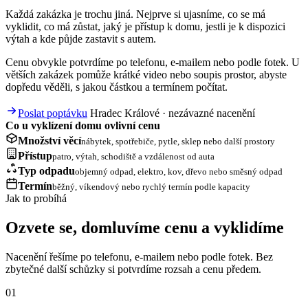
Každá zakázka je trochu jiná. Nejprve si ujasníme, co se má
vyklidit, co má zůstat, jaký je přístup k domu, jestli je k dispozici
výtah a kde půjde zastavit s autem.
Cenu obvykle potvrdíme po telefonu, e-mailem nebo podle fotek. U
větších zakázek pomůže krátké video nebo soupis prostor, abyste
dopředu věděli, s jakou částkou a termínem počítat.
Poslat poptávku
Hradec Králové · nezávazné nacenění
Co u vyklízení domu ovlivní cenu
Množství věcí
nábytek, spotřebiče, pytle, sklep nebo další prostory
Přístup
patro, výtah, schodiště a vzdálenost od auta
Typ odpadu
objemný odpad, elektro, kov, dřevo nebo směsný odpad
Termín
běžný, víkendový nebo rychlý termín podle kapacity
Jak to probíhá
Ozvete se, domluvíme cenu a vyklidíme
Nacenění řešíme po telefonu, e-mailem nebo podle fotek. Bez
zbytečné další schůzky si potvrdíme rozsah a cenu předem.
01