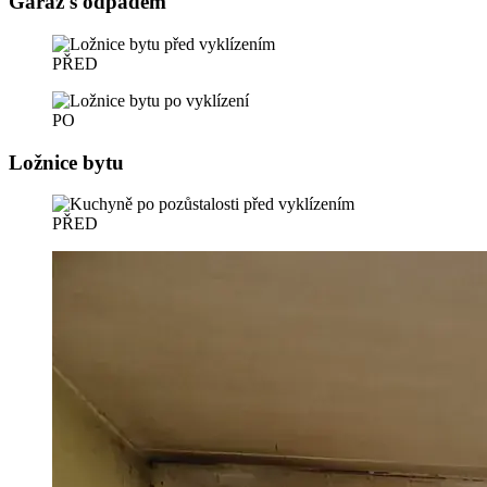
Garáž s odpadem
PŘED
PO
Ložnice bytu
PŘED