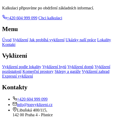
Kalkulaci připravíme po obdržení základních informací.
+420 604 999 099
Chci kalkulaci
Menu
Úvod
Vyklízení
Jak probíhá vyklízení
Ukázky naší práce
Lokality
Kontakt
Vyklízení
Vyklízení podle lokality
Vyklízení bytů
Vyklízení domů
Vyklízení
pozůstalostí
Komerční prostory
Sklepy a garáže
Vyklízení zahrad
Expresní vyklízení
Kontakty
+420 604 999 099
info@topvyklizeni.cz
Libušská 400/115,
142 00 Praha 4 - Písnice