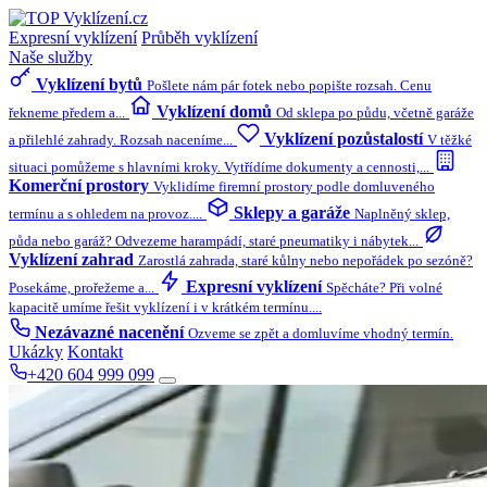
Expresní vyklízení
Průběh vyklízení
Naše služby
Vyklízení bytů
Pošlete nám pár fotek nebo popište rozsah. Cenu
Vyklízení domů
řekneme předem a...
Od sklepa po půdu, včetně garáže
Vyklízení pozůstalostí
a přilehlé zahrady. Rozsah naceníme...
V těžké
situaci pomůžeme s hlavními kroky. Vytřídíme dokumenty a cennosti,...
Komerční prostory
Vyklidíme firemní prostory podle domluveného
Sklepy a garáže
termínu a s ohledem na provoz....
Naplněný sklep,
půda nebo garáž? Odvezeme harampádí, staré pneumatiky i nábytek...
Vyklízení zahrad
Zarostlá zahrada, staré kůlny nebo nepořádek po sezóně?
Expresní vyklízení
Posekáme, prořežeme a...
Spěcháte? Při volné
kapacitě umíme řešit vyklízení i v krátkém termínu....
Nezávazné nacenění
Ozveme se zpět a domluvíme vhodný termín.
Ukázky
Kontakt
+420 604 999 099