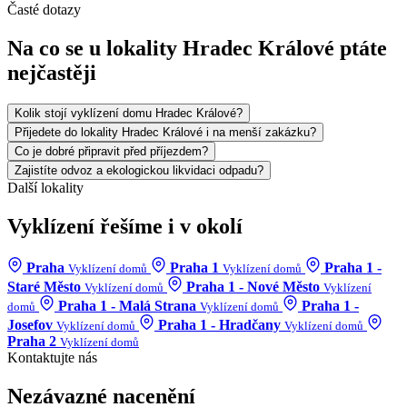
Časté dotazy
Na co se u lokality Hradec Králové ptáte
nejčastěji
Kolik stojí vyklízení domu Hradec Králové?
Přijedete do lokality Hradec Králové i na menší zakázku?
Co je dobré připravit před příjezdem?
Zajistíte odvoz a ekologickou likvidaci odpadu?
Další lokality
Vyklízení řešíme i v okolí
Praha
Praha 1
Praha 1 -
Vyklízení domů
Vyklízení domů
Staré Město
Praha 1 - Nové Město
Vyklízení domů
Vyklízení
Praha 1 - Malá Strana
Praha 1 -
domů
Vyklízení domů
Josefov
Praha 1 - Hradčany
Vyklízení domů
Vyklízení domů
Praha 2
Vyklízení domů
Kontaktujte nás
Nezávazné nacenění