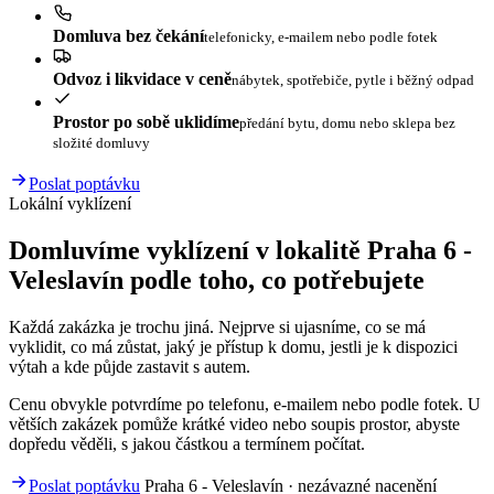
Domluva bez čekání
telefonicky, e-mailem nebo podle fotek
Odvoz i likvidace v ceně
nábytek, spotřebiče, pytle i běžný odpad
Prostor po sobě uklidíme
předání bytu, domu nebo sklepa bez
složité domluvy
Poslat poptávku
Lokální vyklízení
Domluvíme vyklízení v lokalitě Praha 6 -
Veleslavín podle toho, co potřebujete
Každá zakázka je trochu jiná. Nejprve si ujasníme, co se má
vyklidit, co má zůstat, jaký je přístup k domu, jestli je k dispozici
výtah a kde půjde zastavit s autem.
Cenu obvykle potvrdíme po telefonu, e-mailem nebo podle fotek. U
větších zakázek pomůže krátké video nebo soupis prostor, abyste
dopředu věděli, s jakou částkou a termínem počítat.
Poslat poptávku
Praha 6 - Veleslavín · nezávazné nacenění