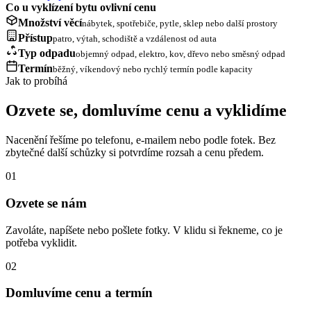
Co u vyklízení bytu ovlivní cenu
Množství věcí
nábytek, spotřebiče, pytle, sklep nebo další prostory
Přístup
patro, výtah, schodiště a vzdálenost od auta
Typ odpadu
objemný odpad, elektro, kov, dřevo nebo směsný odpad
Termín
běžný, víkendový nebo rychlý termín podle kapacity
Jak to probíhá
Ozvete se, domluvíme cenu a vyklidíme
Nacenění řešíme po telefonu, e-mailem nebo podle fotek. Bez
zbytečné další schůzky si potvrdíme rozsah a cenu předem.
01
Ozvete se nám
Zavoláte, napíšete nebo pošlete fotky. V klidu si řekneme, co je
potřeba vyklidit.
02
Domluvíme cenu a termín