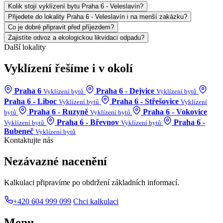
Kolik stojí vyklízení bytu Praha 6 - Veleslavín?
Přijedete do lokality Praha 6 - Veleslavín i na menší zakázku?
Co je dobré připravit před příjezdem?
Zajistíte odvoz a ekologickou likvidaci odpadu?
Další lokality
Vyklízení řešíme i v okolí
Praha 6
Praha 6 - Dejvice
Vyklízení bytů
Vyklízení bytů
Praha 6 - Liboc
Praha 6 - Střešovice
Vyklízení bytů
Vyklízení
Praha 6 - Ruzyně
Praha 6 - Vokovice
bytů
Vyklízení bytů
Praha 6 - Břevnov
Praha 6 -
Vyklízení bytů
Vyklízení bytů
Bubeneč
Vyklízení bytů
Kontaktujte nás
Nezávazné nacenění
Kalkulaci připravíme po obdržení základních informací.
+420 604 999 099
Chci kalkulaci
Menu