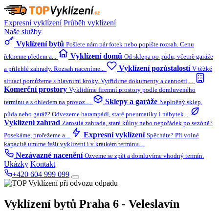
Expresní vyklízení
Průběh vyklízení
Naše služby
Vyklízení bytů
Pošlete nám pár fotek nebo popište rozsah. Cenu
Vyklízení domů
řekneme předem a...
Od sklepa po půdu, včetně garáže
Vyklízení pozůstalostí
a přilehlé zahrady. Rozsah naceníme...
V těžké
situaci pomůžeme s hlavními kroky. Vytřídíme dokumenty a cennosti,...
Komerční prostory
Vyklidíme firemní prostory podle domluveného
Sklepy a garáže
termínu a s ohledem na provoz....
Naplněný sklep,
půda nebo garáž? Odvezeme harampádí, staré pneumatiky i nábytek...
Vyklízení zahrad
Zarostlá zahrada, staré kůlny nebo nepořádek po sezóně?
Expresní vyklízení
Posekáme, prořežeme a...
Spěcháte? Při volné
kapacitě umíme řešit vyklízení i v krátkém termínu....
Nezávazné nacenění
Ozveme se zpět a domluvíme vhodný termín.
Ukázky
Kontakt
+420 604 999 099
Vyklízení bytů
Praha 6 - Veleslavín