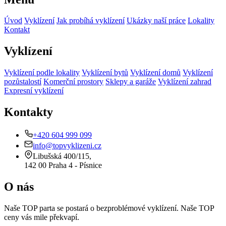
Úvod
Vyklízení
Jak probíhá vyklízení
Ukázky naší práce
Lokality
Kontakt
Vyklízení
Vyklízení podle lokality
Vyklízení bytů
Vyklízení domů
Vyklízení
pozůstalostí
Komerční prostory
Sklepy a garáže
Vyklízení zahrad
Expresní vyklízení
Kontakty
+420 604 999 099
info@topvyklizeni.cz
Libušská 400/115,
142 00 Praha 4 - Písnice
O nás
Naše TOP parta se postará o bezproblémové vyklízení. Naše TOP
ceny vás mile překvapí.