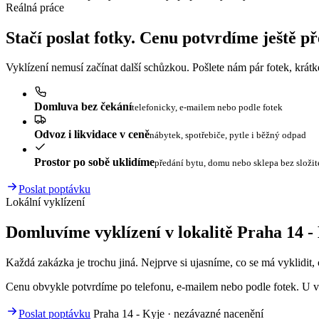
Reálná práce
Stačí poslat fotky. Cenu potvrdíme ještě p
Vyklízení nemusí začínat další schůzkou. Pošlete nám pár fotek, krát
Domluva bez čekání
telefonicky, e-mailem nebo podle fotek
Odvoz i likvidace v ceně
nábytek, spotřebiče, pytle i běžný odpad
Prostor po sobě uklidíme
předání bytu, domu nebo sklepa bez složi
Poslat poptávku
Lokální vyklízení
Domluvíme vyklízení v lokalitě Praha 14 - 
Každá zakázka je trochu jiná. Nejprve si ujasníme, co se má vyklidit, c
Cenu obvykle potvrdíme po telefonu, e-mailem nebo podle fotek. U vě
Poslat poptávku
Praha 14 - Kyje · nezávazné nacenění