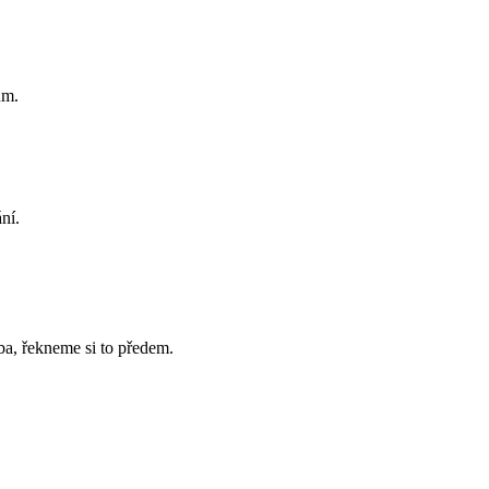
ům.
ní.
ba, řekneme si to předem.