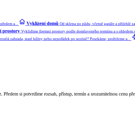
Vyklízení domů
předem a...
Od sklepa po půdu, včetně garáže a přilehlé z
 prostory
Vyklidíme firemní prostory podle domluveného termínu a s ohledem na
rostlá zahrada, staré kůlny nebo nepořádek po sezóně? Posekáme, prořežeme a...
z. Předem si potvrdíme rozsah, přístup, termín a srozumitelnou cenu př