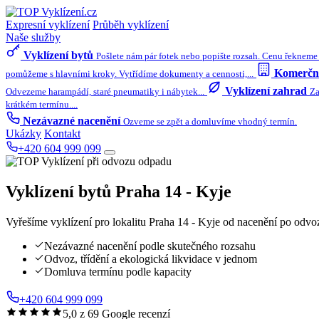
Expresní vyklízení
Průběh vyklízení
Naše služby
Vyklízení bytů
Pošlete nám pár fotek nebo popište rozsah. Cenu řekneme 
Komerční
pomůžeme s hlavními kroky. Vytřídíme dokumenty a cennosti,...
Vyklízení zahrad
Odvezeme harampádí, staré pneumatiky i nábytek...
Za
krátkém termínu....
Nezávazné nacenění
Ozveme se zpět a domluvíme vhodný termín.
Ukázky
Kontakt
+420 604 999 099
Vyklízení bytů
Praha 14 - Kyje
Vyřešíme vyklízení pro lokalitu Praha 14 - Kyje od nacenění po odvo
Nezávazné nacenění podle skutečného rozsahu
Odvoz, třídění a ekologická likvidace v jednom
Domluva termínu podle kapacity
+420 604 999 099
5,0 z 69 Google recenzí