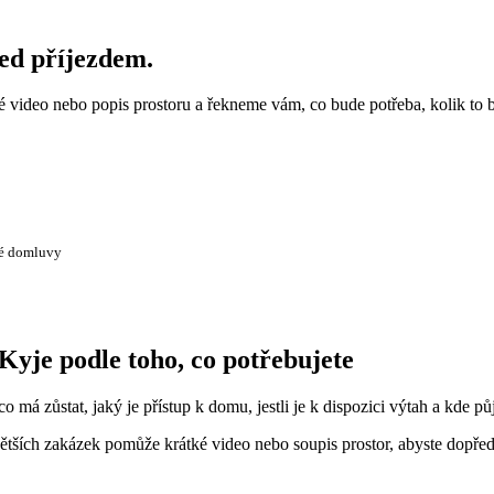
řed příjezdem.
ké video nebo popis prostoru a řekneme vám, co bude potřeba, kolik to 
té domluvy
Kyje podle toho, co potřebujete
o má zůstat, jaký je přístup k domu, jestli je k dispozici výtah a kde pů
tších zakázek pomůže krátké video nebo soupis prostor, abyste dopředu