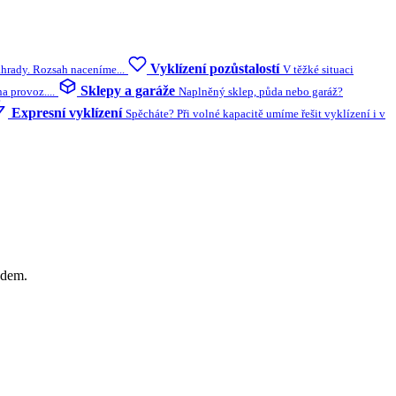
Vyklízení pozůstalostí
ahrady. Rozsah naceníme...
V těžké situaci
Sklepy a garáže
 provoz....
Naplněný sklep, půda nebo garáž?
Expresní vyklízení
Spěcháte? Při volné kapacitě umíme řešit vyklízení i v
edem.